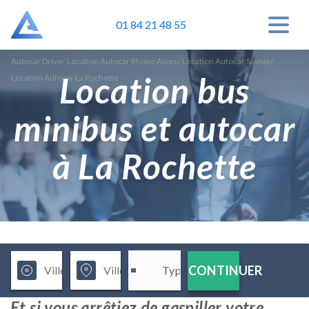
01 84 21 48 55
Autocar Drive
/
Location Autocar Rhone Alpes
/
Location Autocar Savoie
/
Location bus
Location Autocar La Rochette
minibus et autocar
à La Rochette
CONTINUER
Et si vous arrêtiez de gaspiller votre