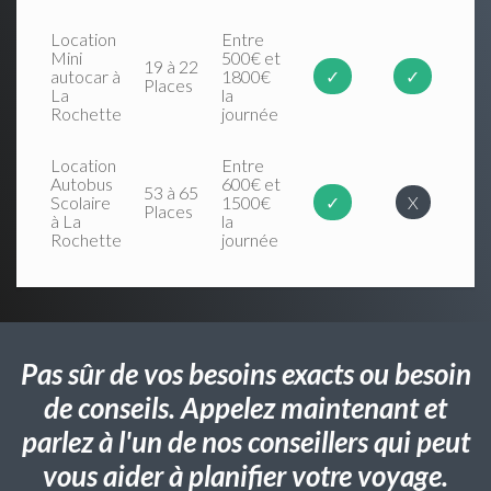
Location
Entre
Mini
500€ et
19 à 22
autocar à
1800€
✓
✓
Places
La
la
Rochette
journée
Location
Entre
Autobus
600€ et
53 à 65
Scolaire
1500€
✓
X
Places
à La
la
Rochette
journée
Pas sûr de vos besoins exacts ou besoin
de conseils. Appelez maintenant et
parlez à l'un de nos conseillers qui peut
vous aider à planifier votre voyage.