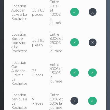
Entre
Location
1000€
Autocar
53 à 85
et
✓
X
Luxe à La
places
4000€
Rochette
la
journée
Location
Entre
Bus de
800€ et
55 à 85
tourisme
2500€
✓
X
places
à La
la
Rochette
journée
Location
Entre
Car
600€ et
Autocar-
75
1500€
✓
✓
Drive à
Places
la
La
journée
Rochette
Location
Entre
Minibus à
9
100€ et
X
✓
La
Places
600€ la
Rochette
journée