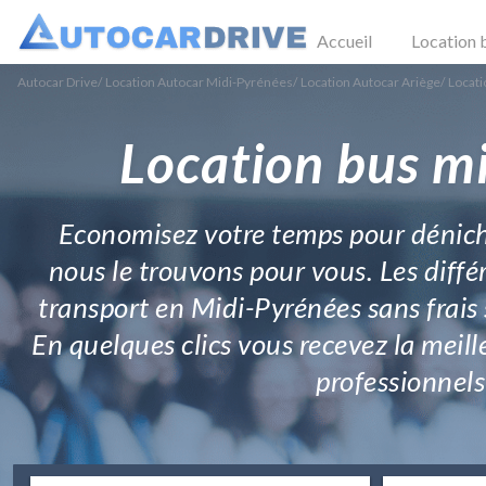
Accueil
Location 
Autocar Drive
/
Location Autocar Midi-Pyrénées
/
Location Autocar Ariège
/
Locati
Location bus mi
Economisez votre temps pour dénicher
nous le trouvons pour vous. Les diffé
transport en Midi-Pyrénées sans frais
En quelques clics vous recevez la meill
professionnels