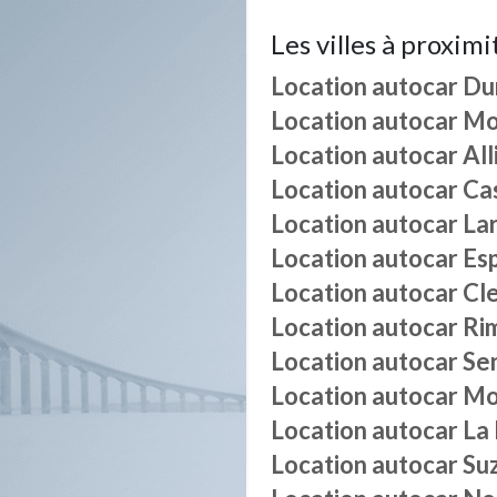
Les villes à proximi
Location autocar
Du
Location autocar
Mo
Location autocar
All
Location autocar
Ca
Location autocar
La
Location autocar
Es
Location autocar
Cl
Location autocar
Ri
Location autocar
Se
Location autocar
Mo
Location autocar
La
Location autocar
Su