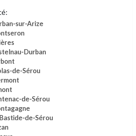
té:
rban-sur-Arize
ntseron
ières
stelnau-Durban
rbont
plas-de-Sérou
ermont
mont
ntenac-de-Sérou
ntagagne
 Bastide-de-Sérou
zan