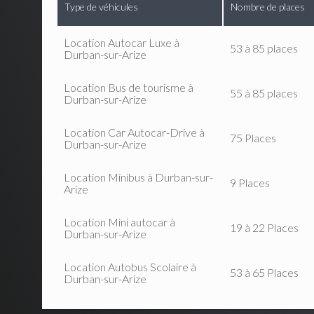
Type de véhicules
Nombre de places
Location Autocar Luxe à
53 à 85 places
Durban-sur-Arize
Location Bus de tourisme à
55 à 85 places
Durban-sur-Arize
Location Car Autocar-Drive à
75 Places
Durban-sur-Arize
Location Minibus à Durban-sur-
9 Places
Arize
Location Mini autocar à
19 à 22 Places
Durban-sur-Arize
Location Autobus Scolaire à
53 à 65 Places
Durban-sur-Arize