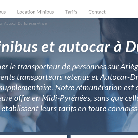
bus
Location Minibus
Tarifs
Contact
on Autocar Durban-sur-Arize
nibus et autocar à 
 le transporteur de personnes sur Ariège
rents transporteurs retenus et Autocar-Dri
 supplémentaire. Notre rémunération est dé
eure offre en Midi-Pyrénées, sans que cell
 établissent leurs tarifs en toute connais