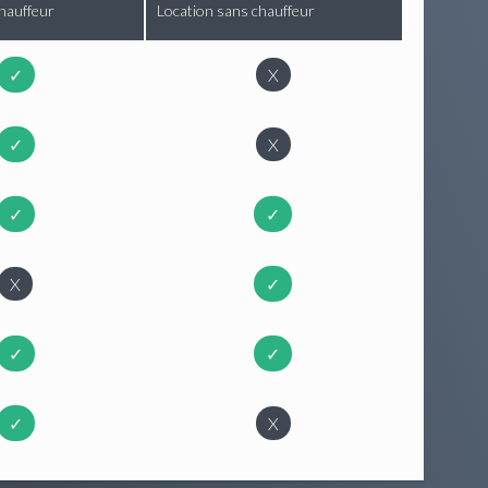
hauffeur
Location sans chauffeur
✓
X
✓
X
✓
✓
X
✓
✓
✓
✓
X