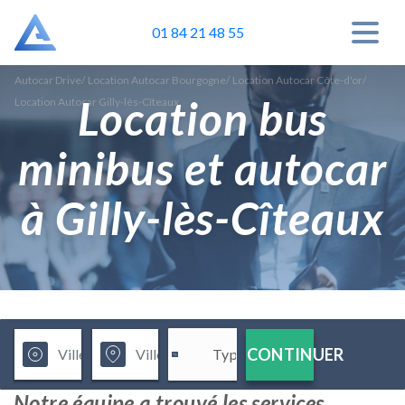
01 84 21 48 55
Autocar Drive
/
Location Autocar Bourgogne
/
Location Autocar Côte-d'or
/
Location bus
Location Autocar Gilly-lès-Cîteaux
minibus et autocar
à Gilly-lès-Cîteaux
CONTINUER
Notre équipe a trouvé les services