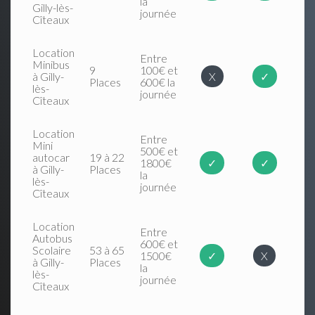
la
Gilly-lès-
journée
Cîteaux
Location
Entre
Minibus
9
100€ et
à Gilly-
X
✓
Places
600€ la
lès-
journée
Cîteaux
Location
Entre
Mini
500€ et
autocar
19 à 22
1800€
✓
✓
à Gilly-
Places
la
lès-
journée
Cîteaux
Location
Entre
Autobus
600€ et
Scolaire
53 à 65
1500€
✓
X
à Gilly-
Places
la
lès-
journée
Cîteaux