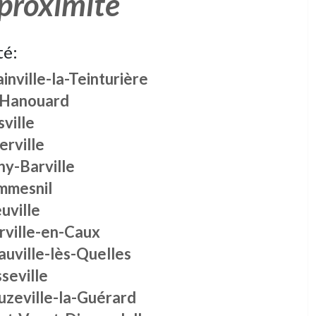
 proximité
té:
inville-la-Teinturière
 Hanouard
ville
erville
ny-Barville
mmesnil
uville
rville-en-Caux
uville-lès-Quelles
seville
uzeville-la-Guérard