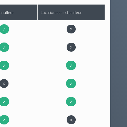
hauffeur
Location sans chauffeur
✓
X
✓
X
✓
✓
X
✓
✓
✓
✓
X