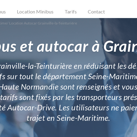
bus
Location Minibus
Tarifs
Contact
itime
/
Location Autocar Grainville-la-Teinturière
s et autocar à Grain
ainville-la-Teinturière en réduisant les d
actifs sur tout le département Seine-Mariti
Haute Normandie sont renseignés et vous 
tarifs sont fixés par les transporteurs pr
té Autocar-Drive. Les utilisateurs ne paien
trajet en Seine-Maritime.