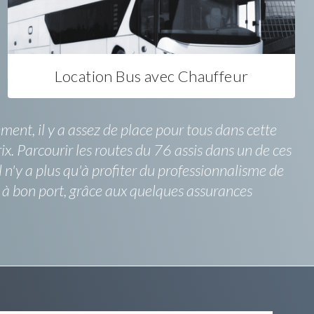
Location Bus avec Chauffeur
ent, il y a assez de place pour tous dans cette
x. Parcourir les routes du 76 assis dans un de ces
l n'y a plus qu'à profiter du professionnalisme de
er à bon port, grâce aux quelques assurances