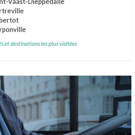
int-Vaast-Dieppedalle
treville
bertot
rponville
 et destinations les plus visitées