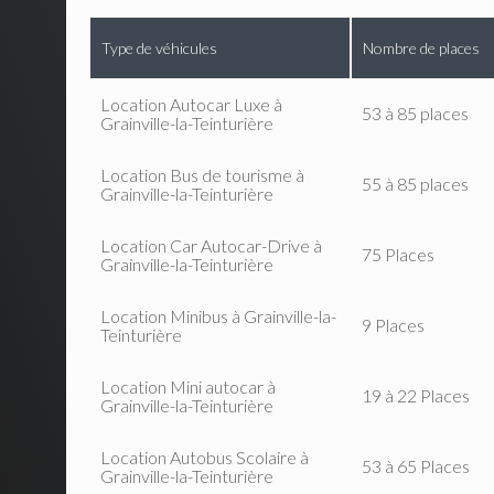
Type de véhicules
Nombre de places
Location Autocar Luxe à
53 à 85 places
Grainville-la-Teinturière
Location Bus de tourisme à
55 à 85 places
Grainville-la-Teinturière
Location Car Autocar-Drive à
75 Places
Grainville-la-Teinturière
Location Minibus à Grainville-la-
9 Places
Teinturière
Location Mini autocar à
19 à 22 Places
Grainville-la-Teinturière
Location Autobus Scolaire à
53 à 65 Places
Grainville-la-Teinturière