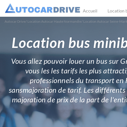
Accueil
Location 
Autocar Drive
/
Location Autocar Haute Normandie
/
Location Autocar Seine-Mar
Location bus minibu
Vous allez pouvoir louer un bus sur Gr
vous les les tarifs les plus attr
professionnels du transport en 
sansmajoration de tarif. Les différents 
majoration de prix de la part de l'enti