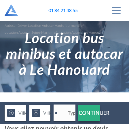
01 84 21 48 55
Autocar Drive
/
Location Autocar Haute Normandie
/
Location bus
Location Autocar Seine-Maritime
/
Location Autocar Le Hanouard
minibus et autocar
à Le Hanouard
CONTINUER
Vous allez pouvoir obtenir un devis