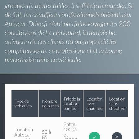
groupes de toutes tailles. Il suffit de demander. Si,
de fait, les chauffeurs professionnels présents sur
Autocar-Drive.fr n’ont pas faire voyager les 200
concitoyens de Le Hanouard, il n’empêche
qu’aucun de ces clients n’a pas apprécié les
compétences de ce professionnel et la bonne
place assise dans ce véhicule.
Prix de la
Location
Location
Type de
Nombre
location
avec
sans
véhicules
de places
par jour
chauffeur
chauffeur
Entre
Location
1000€
53 à
Autocar
et
85
✓
X