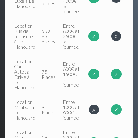
Luxe à Le
4000€
places
Hanouard
la
journée
Location
Entre
Bus de
55 à
800€ et
tourisme
85
2500€
✓
X
à Le
places
la
Hanouard
journée
Location
Entre
Car
600€ et
Autocar-
75
1500€
✓
✓
Drive à
Places
la
Le
journée
Hanouard
Location
Entre
Minibus à
9
100€ et
X
✓
Le
Places
600€ la
Hanouard
journée
Location
Entre
Mini
19 à
500€ et