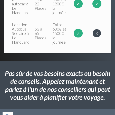
autocar à
22
1800€
✓
✓
Le
Places
la
Hanouard
journée
Location
Entre
Autobus
53 à
600€ et
Scolaire à
65
1500€
✓
X
Le
Places
la
Hanouard
journée
Pas sûr de vos besoins exacts ou besoin
de conseils. Appelez maintenant et
parlez à l'un de nos conseillers qui peut
vous aider à planifier votre voyage.