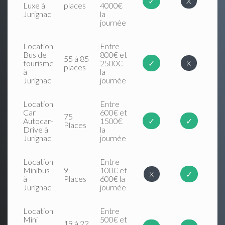
✓
X
Luxe à
places
4000€
Jurignac
la
journée
Location
Entre
Bus de
800€ et
55 à 85
tourisme
2500€
✓
X
places
à
la
Jurignac
journée
Location
Entre
Car
600€ et
75
Autocar-
1500€
✓
✓
Places
Drive à
la
Jurignac
journée
Location
Entre
Minibus
9
100€ et
X
✓
à
Places
600€ la
Jurignac
journée
Location
Entre
Mini
500€ et
19 à 22