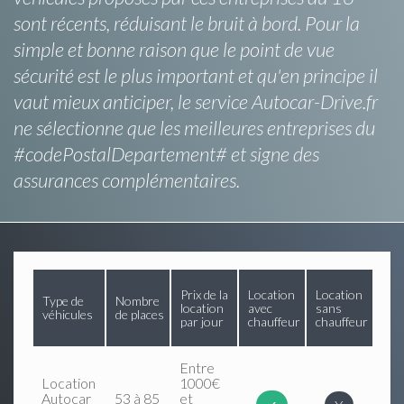
sont récents, réduisant le bruit à bord. Pour la
simple et bonne raison que le point de vue
sécurité est le plus important et qu'en principe il
vaut mieux anticiper, le service Autocar-Drive.fr
ne sélectionne que les meilleures entreprises du
#codePostalDepartement# et signe des
assurances complémentaires.
Prix de la
Location
Location
Type de
Nombre
location
avec
sans
véhicules
de places
par jour
chauffeur
chauffeur
Entre
Location
1000€
Autocar
53 à 85
et