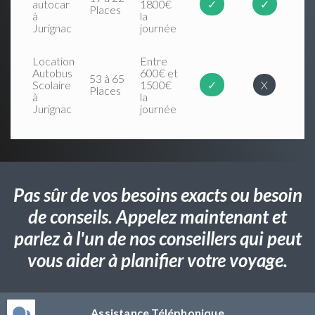
autocar
1800€
✓
✓
Places
à
la
Jurignac
journée
Location
Entre
Autobus
600€ et
53 à 65
Scolaire
1500€
✓
X
Places
à
la
Jurignac
journée
Pas sûr de vos besoins exacts ou besoin
de conseils. Appelez maintenant et
parlez à l'un de nos conseillers qui peut
vous aider à planifier votre voyage.
Assistance Téléphonique