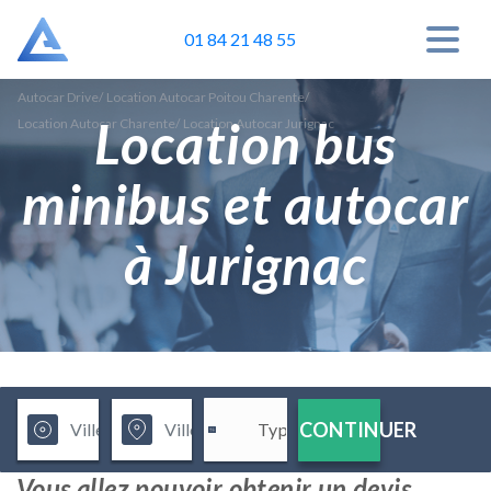
01 84 21 48 55
Autocar Drive
/
Location Autocar Poitou Charente
/
Location bus
Location Autocar Charente
/
Location Autocar Jurignac
minibus et autocar
à Jurignac
CONTINUER
Vous allez pouvoir obtenir un devis