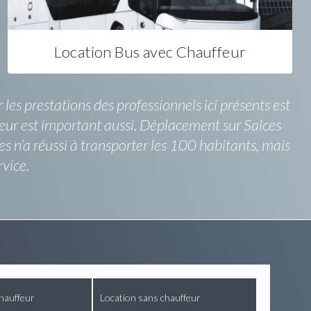
Location Bus avec Chauffeur
 les prestations des professionnels ici présents est
eur est important aussi. Déplacement sur Salces
es n’a réussi à transporter les 100 habitants, mais
vice.
hauffeur
Location sans chauffeur