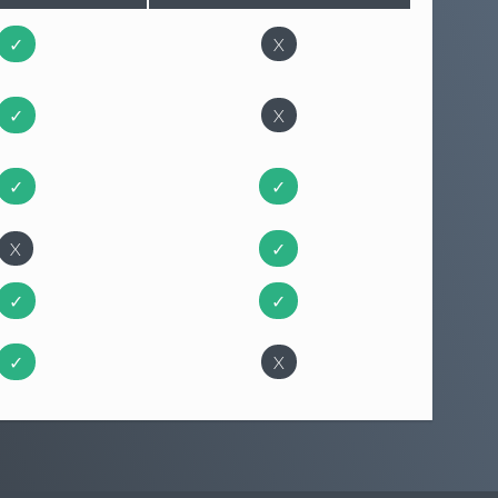
✓
X
✓
X
✓
✓
X
✓
✓
✓
✓
X