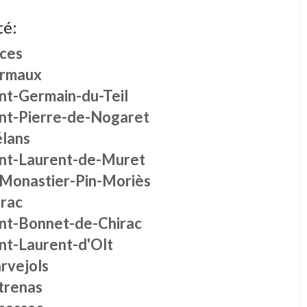
té:
lces
rmaux
int-Germain-du-Teil
int-Pierre-de-Nogaret
élans
int-Laurent-de-Muret
 Monastier-Pin-Moriès
irac
int-Bonnet-de-Chirac
nt-Laurent-d'Olt
rvejols
trenas