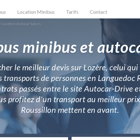
bus
Location Minibus
Tarifs
Contact
/
Location Autocar Salces
bus minibus et autoca
er le meilleur devis sur Lozère, celui qui 
es transports de personnes en Languedoc Ro
ntrats passés entre le site Autocar-Drive 
s profitez d'un transport au meilleur pr
Roussillon mettent en avant.