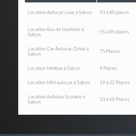
Location Autocar Luxe à Salces
53 à 85 places
Location Bus de tourisme à
55 à 85 places
Salces
Location Car Autocar-Drive à
75 Places
Salces
Location Minibus à Salces
9 Places
Location Mini autocar à Salces
19 à 22 Places
Location Autobus Scolaire à
53 à 65 Places
Salces