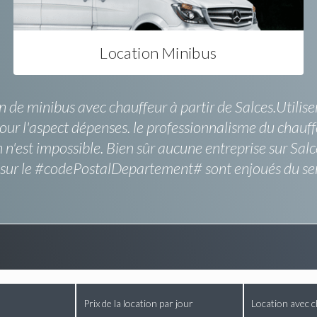
Location Minibus
n de minibus avec chauffeur à partir de Salces.Utiliser
ur l'aspect dépenses. le professionnalisme du chauff
 n'est impossible. Bien sûr aucune entreprise sur Salc
 sur le #codePostalDepartement# sont enjoués du ser
Prix de la location par jour
Location avec c