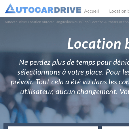
Accueil
Location 
Autocar Drive
/
Location Autocar Languedoc Roussillon
/
Location Autocar Lozère
Location 
Ne perdez plus de temps pour dénich
sélectionnons à votre place. Pour l
prévoir. Tout cela a été vu dans les co
utilisateur, aucun changement. Vou