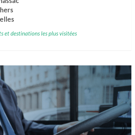
nassac
lhers
elles
 et destinations les plus visitées