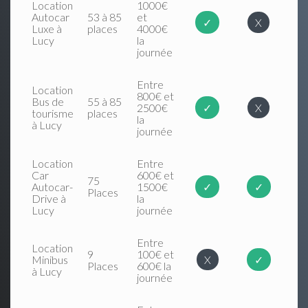
Location
1000€
Autocar
53 à 85
et
✓
X
Luxe à
places
4000€
Lucy
la
journée
Entre
Location
800€ et
Bus de
55 à 85
2500€
✓
X
tourisme
places
la
à Lucy
journée
Location
Entre
Car
600€ et
75
Autocar-
1500€
✓
✓
Places
Drive à
la
Lucy
journée
Entre
Location
9
100€ et
Minibus
X
✓
Places
600€ la
à Lucy
journée