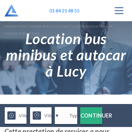
01 84 21 48 55
Autocar Drive
/
Location Autocar Lorraine
/
Location Autocar Moselle
/
Location bus
Location Autocar Lucy
minibus et autocar
à Lucy
CONTINUER
Cette prestation de services a pour