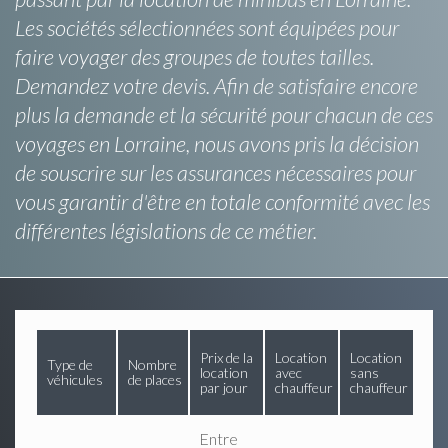
Les sociétés sélectionnées sont équipées pour
faire voyager des groupes de toutes tailles.
Demandez votre devis. Afin de satisfaire encore
plus la demande et la sécurité pour chacun de ces
voyages en Lorraine, nous avons pris la décision
de souscrire sur les assurances nécessaires pour
vous garantir d'être en totale conformité avec les
différentes législations de ce métier.
Prix de la
Location
Location
Type de
Nombre
location
avec
sans
véhicules
de places
par jour
chauffeur
chauffeur
Entre