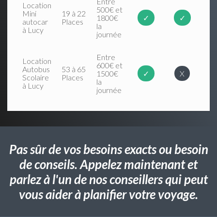
Entre
Location
500€ et
Mini
19 à 22
1800€
✓
✓
autocar
Places
la
à Lucy
journée
Entre
Location
600€ et
Autobus
53 à 65
1500€
✓
X
Scolaire
Places
la
à Lucy
journée
Pas sûr de vos besoins exacts ou besoin
de conseils. Appelez maintenant et
parlez à l'un de nos conseillers qui peut
vous aider à planifier votre voyage.