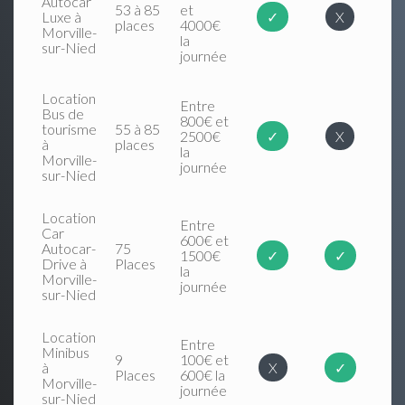
Autocar
53 à 85
et
Luxe à
✓
X
places
4000€
Morville-
la
sur-Nied
journée
Location
Entre
Bus de
800€ et
tourisme
55 à 85
2500€
✓
X
à
places
la
Morville-
journée
sur-Nied
Location
Entre
Car
600€ et
Autocar-
75
1500€
✓
✓
Drive à
Places
la
Morville-
journée
sur-Nied
Location
Entre
Minibus
9
100€ et
à
X
✓
Places
600€ la
Morville-
journée
sur-Nied