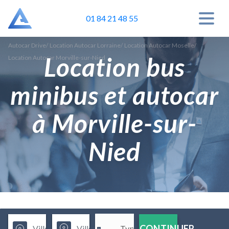
01 84 21 48 55
Autocar Drive
/
Location Autocar Lorraine
/
Location Autocar Moselle
/
Location bus
Location Autocar Morville-sur-Nied
minibus et autocar
à Morville-sur-
Nied
CONTINUER