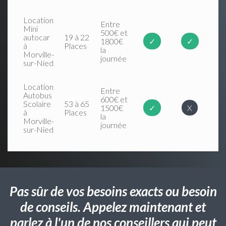
Location
Entre
Mini
500€ et
autocar
19 à 22
1800€
✓
✓
à
Places
la
Morville-
journée
sur-Nied
Location
Entre
Autobus
600€ et
Scolaire
53 à 65
1500€
✓
X
à
Places
la
Morville-
journée
sur-Nied
Pas sûr de vos besoins exacts ou besoin
de conseils. Appelez maintenant et
parlez à l'un de nos conseillers qui peut