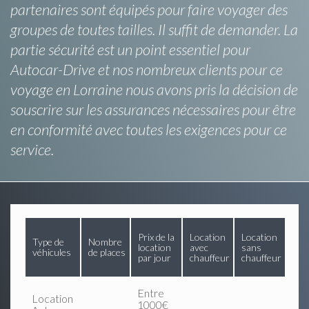
partenaires sont équipés pour faire voyager des
groupes de toutes tailles. Il suffit de demander. La
partie sécurité est un point essentiel pour
Autocar-Drive et nos nombreux clients pour ce
voyage en Lorraine nous avons pris la décision de
souscrire sur les assurances nécessaires pour être
en conformité avec toutes les exigences pour ce
service.
Prix de la
Location
Location
Type de
Nombre
location
avec
sans
véhicules
de places
par jour
chauffeur
chauffeur
Entre
Location
1000€