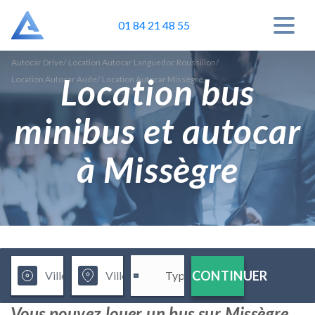
01 84 21 48 55
Autocar Drive
/
Location Autocar Languedoc Roussillon
/
Location bus
Location Autocar Aude
/
Location Autocar Missègre
minibus et autocar
à Missègre
CONTINUER
Vous pouvez louer un bus sur Missègre