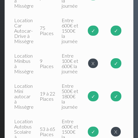
à
la
Missègre
journée
Location
Entre
Car
600€ et
75
Autocar-
1500€
✓
✓
Places
Drive à
la
Missègre
journée
Location
Entre
Minibus
9
100€ et
X
✓
à
Places
600€ la
Missègre
journée
Location
Entre
Mini
500€ et
19 à 22
autocar
1800€
✓
✓
Places
à
la
Missègre
journée
Location
Entre
Autobus
600€ et
53 à 65
Scolaire
1500€
✓
X
Places
à
la