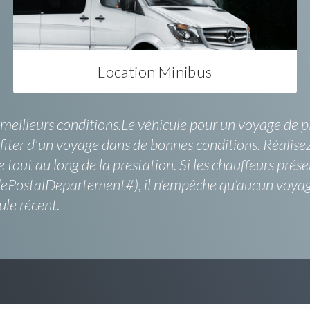
Location Minibus
meilleurs conditions.Le véhicule pour un voyage de pl
ofiter d'un voyage dans de bonnes conditions. Réalise
out au long de la prestation. Si les chauffeurs prése
ePostalDepartement#), il n’empêche qu’aucun voyage
ule récent.