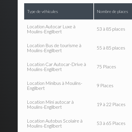
Type de véhicules
Nombre de places
Location Autocar Luxe à
53 à 85 places
Moulins-Engilbert
Location Bus de tourisme à
55 à 85 places
Moulins-Engilbert
Location Car Autocar-Drive à
75 Places
Moulins-Engilbert
Location Minibus à Moulins-
9 Places
Engilbert
Location Mini autocar à
19 à 22 Places
Moulins-Engilbert
Location Autobus Scolaire à
53 à 65 Places
Moulins-Engilbert