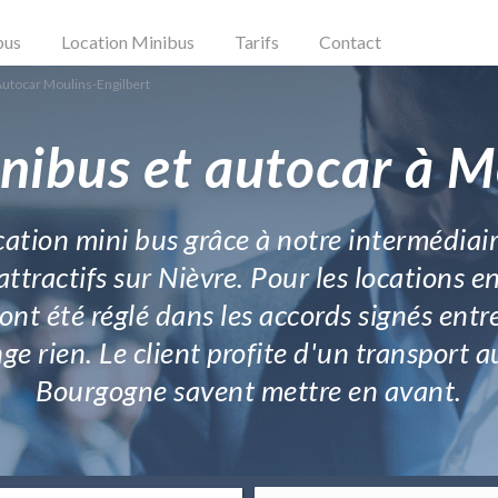
bus
Location Minibus
Tarifs
Contact
Autocar Moulins-Engilbert
nibus et autocar à M
ocation mini bus grâce à notre intermédiai
ttractifs sur Nièvre. Pour les locations en
 ont été réglé dans les accords signés entr
ge rien. Le client profite d'un transport 
Bourgogne savent mettre en avant.