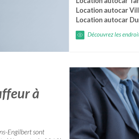
Location autocar
Ta
Location autocar
Vi
Location autocar
Du
Découvrez les endroits
ffeur à
ins-Engilbert sont