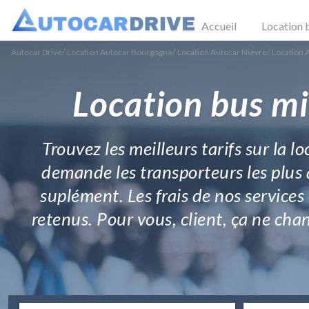
Accueil
Location 
Autocar Drive
/
Location Autocar Bourgogne
/
Location Autocar Nièvre
/
Location 
Location bus mi
Trouvez les meilleurs tarifs sur la l
demande les transporteurs les plus a
suplément. Les frais de nos services
retenus. Pour vous, client, ça ne chan