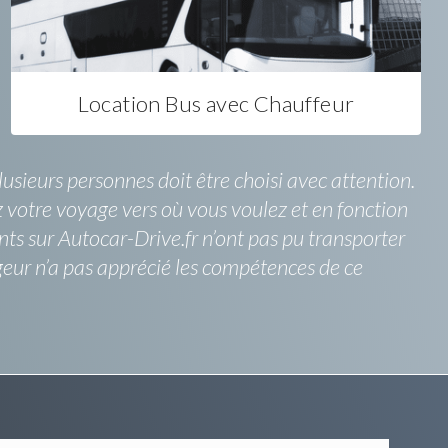
Location Bus avec Chauffeur
usieurs personnes doit être choisi avec attention.
z votre voyage vers où vous voulez et en fonction
nts sur Autocar-Drive.fr n’ont pas pu transporter
ur n’a pas apprécié les compétences de ce