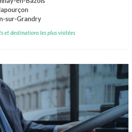
mnay-en-Bazois
llapourçon
n-sur-Grandry
 et destinations les plus visitées