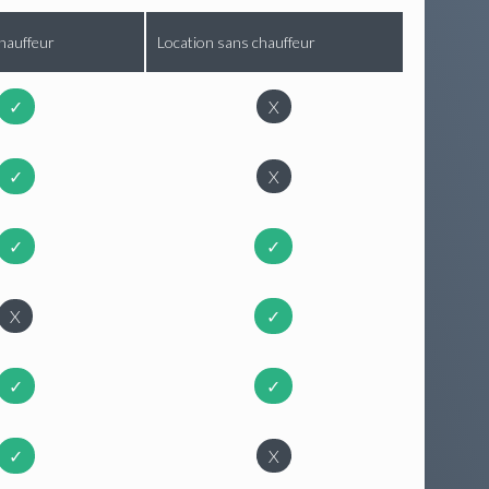
hauffeur
Location sans chauffeur
✓
X
✓
X
✓
✓
X
✓
✓
✓
✓
X