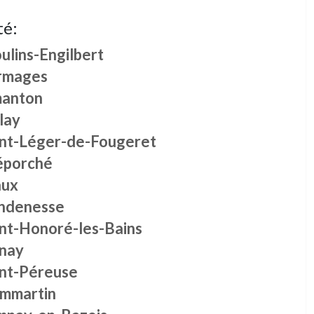
té:
ulins-Engilbert
rmages
manton
lay
int-Léger-de-Fougeret
éporché
ux
ndenesse
int-Honoré-les-Bains
inay
int-Péreuse
mmartin