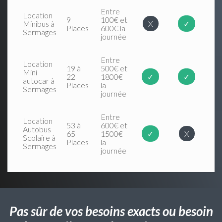
Entre
Location
9
100€ et
Minibus à
X
✓
Places
600€ la
Sermages
journée
Entre
Location
19 à
500€ et
Mini
22
1800€
✓
✓
autocar à
Places
la
Sermages
journée
Entre
Location
53 à
600€ et
Autobus
65
1500€
✓
X
Scolaire à
Places
la
Sermages
journée
Pas sûr de vos besoins exacts ou besoin