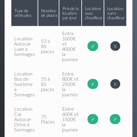
Prix de la
Location
Location
Type de
Nombre
location
avec
sans
véhicules
de places
par jour
chauffeur
chauffeur
Entre
Location
1000€
53 à
Autocar
et
85
✓
X
Luxe à
4000€
places
Sermages
la
journée
Location
Entre
Bus de
55 à
800€ et
tourisme
85
2500€
✓
X
à
places
la
Sermages
journée
Location
Entre
Car
600€ et
75
Autocar-
1500€
✓
✓
Places
Drive à
la
Sermages
journée