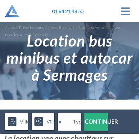
01 84 21 48 55
Autocar Drive
/
Location Autocar Bourgogne
/
Location Autocar Nièvre
/
Location bus
Location Autocar Sermages
minibus et autocar
à Sermages
CONTINUER
La location van avec chauffeur sur