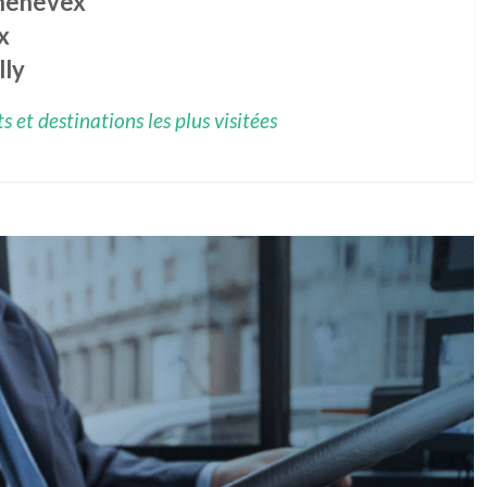
henevex
x
lly
 et destinations les plus visitées