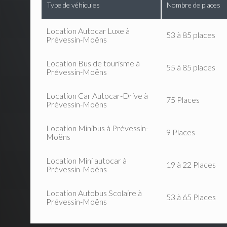
Type de véhicules
Nombre de places
Location Autocar Luxe à
53 à 85 places
Prévessin-Moëns
Location Bus de tourisme à
55 à 85 places
Prévessin-Moëns
Location Car Autocar-Drive à
75 Places
Prévessin-Moëns
Location Minibus à Prévessin-
9 Places
Moëns
Location Mini autocar à
19 à 22 Places
Prévessin-Moëns
Location Autobus Scolaire à
53 à 65 Places
Prévessin-Moëns