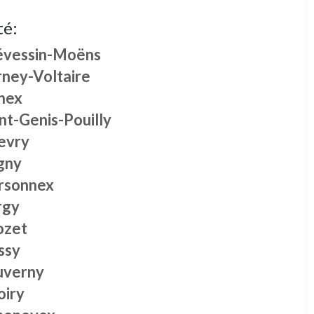
té:
évessin-Moëns
rney-Voltaire
nex
nt-Genis-Pouilly
evry
gny
rsonnex
rgy
ozet
ssy
uverny
oiry