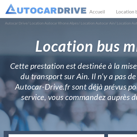
Accueil
Location 
Autocar Drive
/
Location Autocar Rhone Alpes
/
Location Autocar Ain
/
Location Au
Location bus m
Cette prestation est destinée à la mise
du transport sur Ain. Il n’y a pas de
Autocar-Drive.fr sont déjà prévus po
service, vous commandez auprès du 