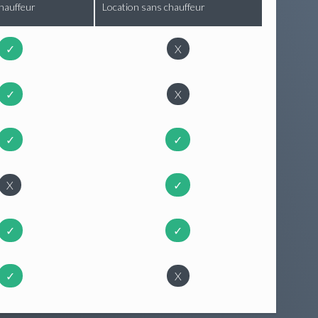
hauffeur
Location sans chauffeur
✓
X
✓
X
✓
✓
X
✓
✓
✓
✓
X