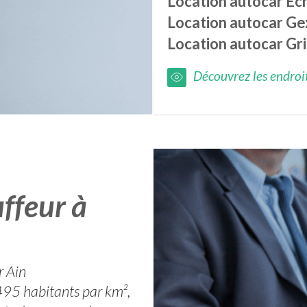
Location autocar
Éc
Location autocar
Ge
Location autocar
Gri
Découvrez les endroits
ffeur à
r Ain
95 habitants par km²,