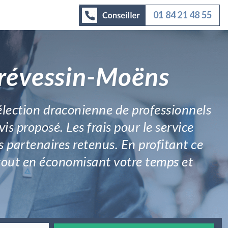
01 84 21 48 55
Prévessin-Moëns
 sélection draconienne de professionnels
vis proposé. Les frais pour le service
 partenaires retenus. En profitant ce
 tout en économisant votre temps et