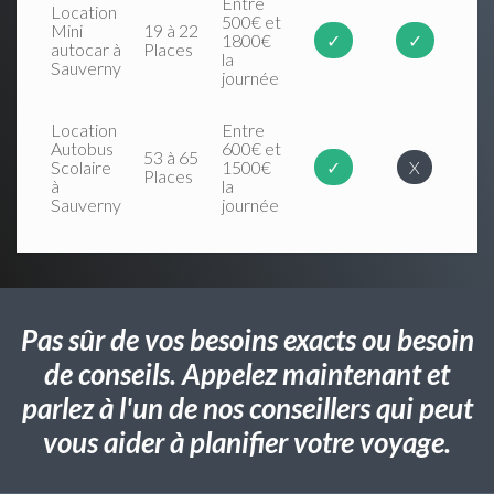
Entre
Location
500€ et
Mini
19 à 22
1800€
✓
✓
autocar à
Places
la
Sauverny
journée
Location
Entre
Autobus
600€ et
53 à 65
Scolaire
1500€
✓
X
Places
à
la
Sauverny
journée
Pas sûr de vos besoins exacts ou besoin
de conseils. Appelez maintenant et
parlez à l'un de nos conseillers qui peut
vous aider à planifier votre voyage.