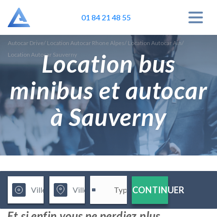
01 84 21 48 55
Autocar Drive
/
Location Autocar Rhone Alpes
/
Location Autocar Ain
/
Location bus
Location Autocar Sauverny
minibus et autocar
à Sauverny
CONTINUER
Et si enfin vous ne perdiez plus