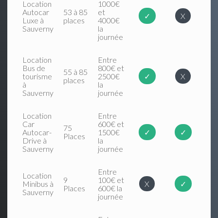
Location
1000€
Autocar
53 à 85
et
✓
X
Luxe à
places
4000€
Sauverny
la
journée
Location
Entre
Bus de
800€ et
55 à 85
tourisme
2500€
✓
X
places
à
la
Sauverny
journée
Location
Entre
Car
600€ et
75
Autocar-
1500€
✓
✓
Places
Drive à
la
Sauverny
journée
Entre
Location
9
100€ et
Minibus à
X
✓
Places
600€ la
Sauverny
journée