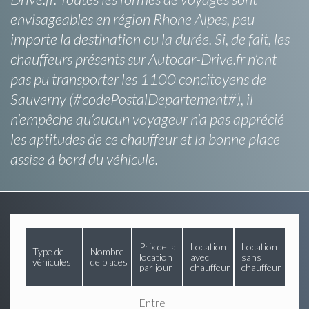
envisageables en région Rhone Alpes, peu
importe la destination ou la durée. Si, de fait, les
chauffeurs présents sur Autocar-Drive.fr n’ont
pas pu transporter les 1100 concitoyens de
Sauverny (#codePostalDepartement#), il
n’empêche qu’aucun voyageur n’a pas apprécié
les aptitudes de ce chauffeur et la bonne place
assise à bord du véhicule.
Prix de la
Location
Location
Type de
Nombre
location
avec
sans
véhicules
de places
par jour
chauffeur
chauffeur
Entre