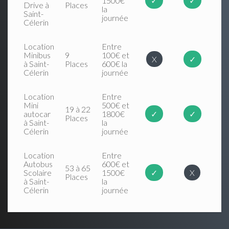
1500€
✓
✓
Drive à
Places
la
Saint-
journée
Célerin
Location
Entre
Minibus
9
100€ et
X
✓
à Saint-
Places
600€ la
Célerin
journée
Location
Entre
Mini
500€ et
19 à 22
autocar
1800€
✓
✓
Places
à Saint-
la
Célerin
journée
Location
Entre
Autobus
600€ et
53 à 65
Scolaire
1500€
✓
X
Places
à Saint-
la
Célerin
journée