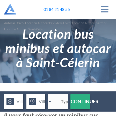
01 84 21 48 55
Autocar Drive
/
Location Autocar Pays de la Loire
/
Location Autocar Sarthe
/
Location bus
Location Autocar Saint-Célerin
minibus et autocar
à Saint-Célerin
CONTINUER
Il vous faut réserver un minibus sur