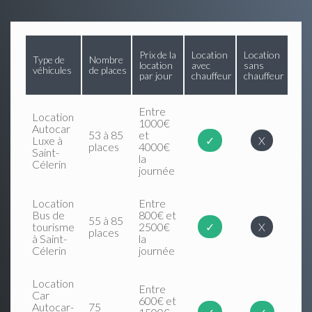
Prix de la
Location
Location
Type de
Nombre
location
avec
sans
véhicules
de places
par jour
chauffeur
chauffeur
Entre
Location
1000€
Autocar
53 à 85
et
Luxe à
✓
X
places
4000€
Saint-
la
Célerin
journée
Location
Entre
Bus de
800€ et
55 à 85
tourisme
2500€
✓
X
places
à Saint-
la
Célerin
journée
Location
Entre
Car
600€ et
Autocar-
75