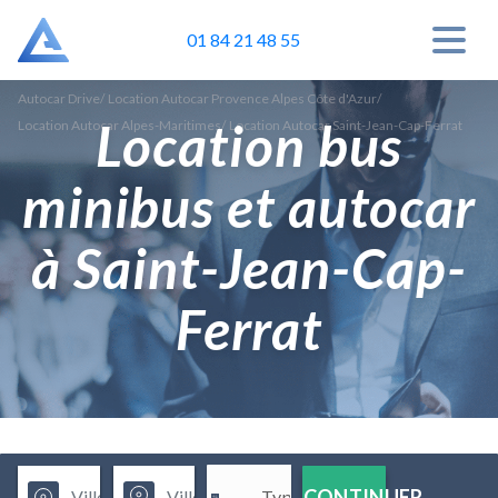
01 84 21 48 55
Autocar Drive
/
Location Autocar Provence Alpes Côte d'Azur
/
Location bus
Location Autocar Alpes-Maritimes
/
Location Autocar Saint-Jean-Cap-Ferrat
minibus et autocar
à Saint-Jean-Cap-
Ferrat
CONTINUER