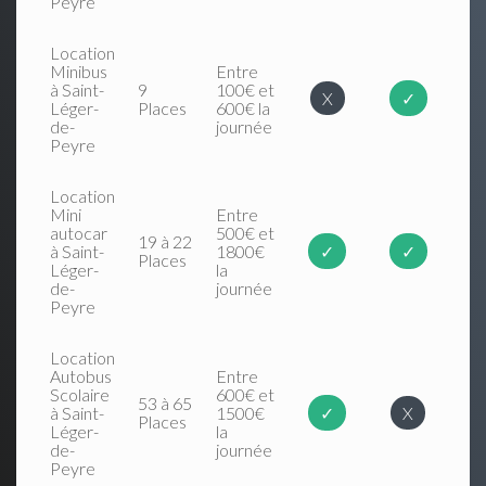
Peyre
Location
Minibus
Entre
à Saint-
9
100€ et
X
✓
Léger-
Places
600€ la
de-
journée
Peyre
Location
Mini
Entre
autocar
500€ et
19 à 22
à Saint-
1800€
✓
✓
Places
Léger-
la
de-
journée
Peyre
Location
Autobus
Entre
Scolaire
600€ et
53 à 65
à Saint-
1500€
✓
X
Places
Léger-
la
de-
journée
Peyre