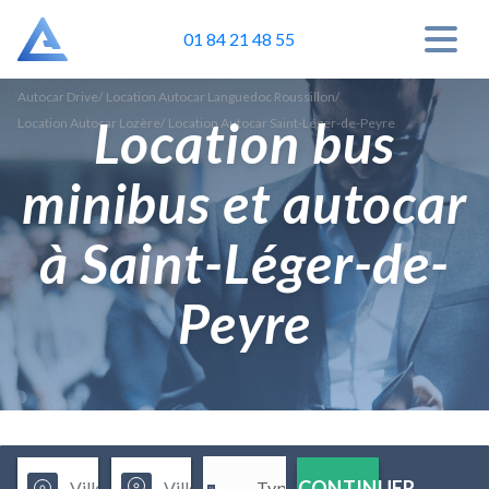
01 84 21 48 55
Autocar Drive
/
Location Autocar Languedoc Roussillon
/
Location bus
Location Autocar Lozère
/
Location Autocar Saint-Léger-de-Peyre
minibus et autocar
à Saint-Léger-de-
Peyre
CONTINUER