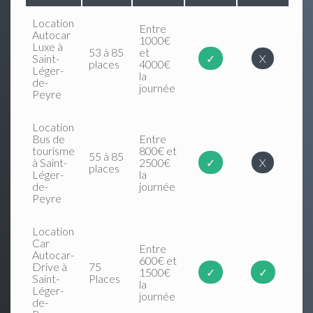
Location
Entre
Autocar
1000€
Luxe à
53 à 85
et
Saint-
✓
X
places
4000€
Léger-
la
de-
journée
Peyre
Location
Bus de
Entre
tourisme
800€ et
55 à 85
à Saint-
2500€
✓
X
places
Léger-
la
de-
journée
Peyre
Location
Car
Entre
Autocar-
600€ et
Drive à
75
1500€
✓
✓
Saint-
Places
la
Léger-
journée
de-