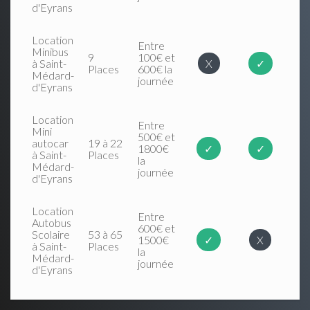
d'Eyrans
Location
Entre
Minibus
9
100€ et
à Saint-
X
✓
Places
600€ la
Médard-
journée
d'Eyrans
Location
Entre
Mini
500€ et
autocar
19 à 22
1800€
✓
✓
à Saint-
Places
la
Médard-
journée
d'Eyrans
Location
Entre
Autobus
600€ et
Scolaire
53 à 65
1500€
✓
X
à Saint-
Places
la
Médard-
journée
d'Eyrans