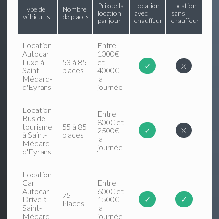
Prix de la
Location
Location
Type de
Nombre
location
avec
sans
véhicules
de places
par jour
chauffeur
chauffeur
Location
Entre
Autocar
1000€
Luxe à
53 à 85
et
✓
X
Saint-
places
4000€
Médard-
la
d'Eyrans
journée
Location
Entre
Bus de
800€ et
tourisme
55 à 85
2500€
✓
X
à Saint-
places
la
Médard-
journée
d'Eyrans
Location
Car
Entre
Autocar-
600€ et
75
Drive à
1500€
✓
✓
Places
Saint-
la
Médard-
journée