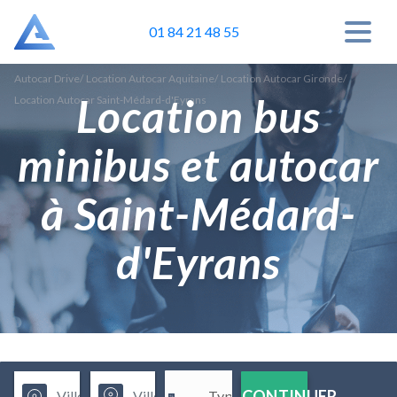
01 84 21 48 55
Autocar Drive
/
Location Autocar Aquitaine
/
Location Autocar Gironde
/
Location bus
Location Autocar Saint-Médard-d'Eyrans
minibus et autocar
à Saint-Médard-
d'Eyrans
CONTINUER