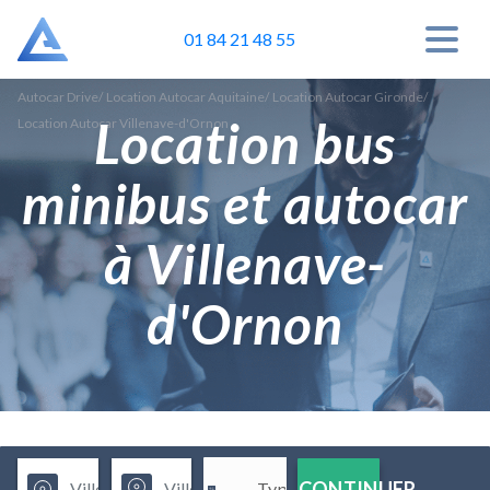
01 84 21 48 55
Autocar Drive
/
Location Autocar Aquitaine
/
Location Autocar Gironde
/
Location bus
Location Autocar Villenave-d'Ornon
minibus et autocar
à Villenave-
d'Ornon
CONTINUER