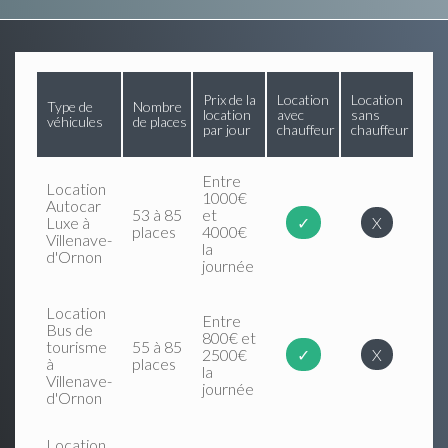
Prix de la
Location
Location
Type de
Nombre
location
avec
sans
véhicules
de places
par jour
chauffeur
chauffeur
Entre
Location
1000€
Autocar
53 à 85
et
Luxe à
✓
X
places
4000€
Villenave-
la
d'Ornon
journée
Location
Entre
Bus de
800€ et
tourisme
55 à 85
2500€
✓
X
à
places
la
Villenave-
journée
d'Ornon
Location