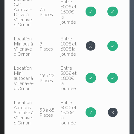
Entre
Car
600€ et
Autocar-
75
1500€
✓
✓
Drive à
Places
la
Villenave-
journée
d'Ornon
Location
Entre
Minibus à
9
100€ et
X
✓
Villenave-
Places
600€ la
d'Ornon
journée
Location
Entre
Mini
500€ et
19 à 22
autocar à
1800€
✓
✓
Places
Villenave-
la
d'Ornon
journée
Location
Entre
Autobus
600€ et
53 à 65
Scolaire à
1500€
✓
X
Places
Villenave-
la
d'Ornon
journée