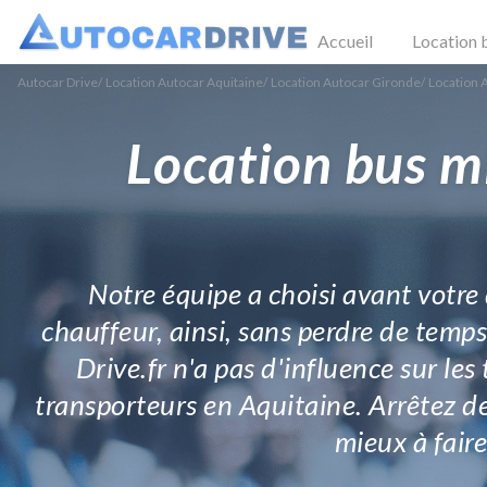
Accueil
Location 
Autocar Drive
/
Location Autocar Aquitaine
/
Location Autocar Gironde
/
Location 
Location bus m
Notre équipe a choisi avant votre
chauffeur, ainsi, sans perdre de temp
Drive.fr n'a pas d'influence sur les
transporteurs en Aquitaine. Arrêtez d
mieux à faire