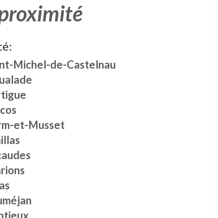
 proximité
té:
int-Michel-de-Castelnau
ualade
rtigue
scos
rm-et-Musset
llas
caudes
rions
las
uméjan
ptieux