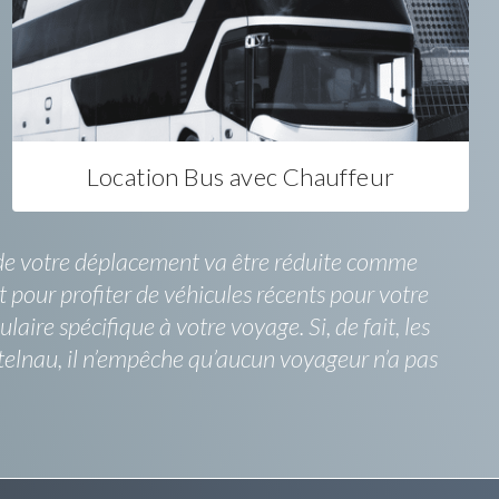
Location Bus avec Chauffeur
n de votre déplacement va être réduite comme
 pour profiter de véhicules récents pour votre
aire spécifique à votre voyage. Si, de fait, les
telnau, il n’empêche qu’aucun voyageur n’a pas