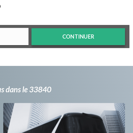
?
CONTINUER
bus dans le 33840