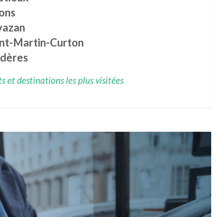
lons
vazan
int-Martin-Curton
ndères
 et destinations les plus visitées