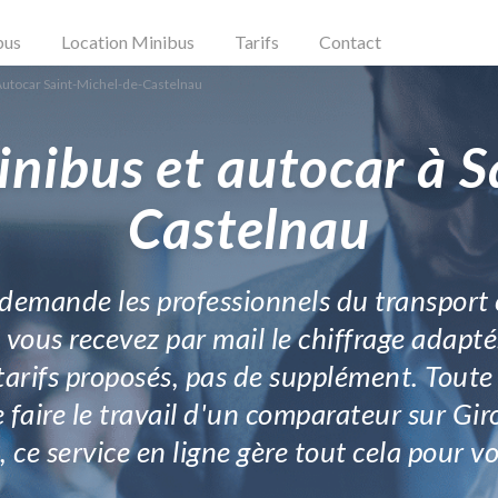
bus
Location Minibus
Tarifs
Contact
Autocar Saint-Michel-de-Castelnau
inibus et autocar à S
Castelnau
 demande les professionnels du transport 
s vous recevez par mail le chiffrage adapt
 tarifs proposés, pas de supplément. Toute 
e faire le travail d'un comparateur sur G
, ce service en ligne gère tout cela pour vo