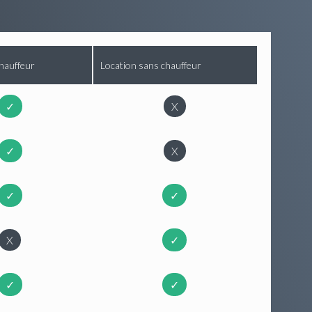
hauffeur
Location sans chauffeur
✓
X
✓
X
✓
✓
X
✓
✓
✓