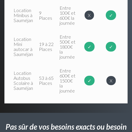
Entre
Location
9
100€ et
Minibus à
X
✓
Places
600€ la
Sauméjan
journée
Entre
Location
500€ et
Mini
19 à 22
1800€
✓
✓
autocar à
Places
la
Sauméjan
journée
Entre
Location
600€ et
Autobus
53 à 65
1500€
✓
X
Scolaire à
Places
la
Sauméjan
journée
Pas sûr de vos besoins exacts ou besoin