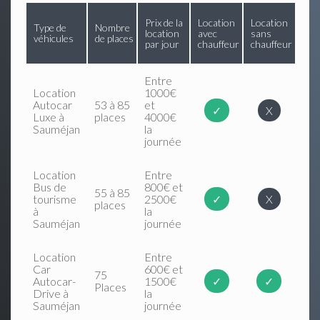
Prix de la
Location
Location
Type de
Nombre
location
avec
sans
véhicules
de places
par jour
chauffeur
chauffeur
Entre
Location
1000€
Autocar
53 à 85
et
✓
X
Luxe à
places
4000€
Sauméjan
la
journée
Location
Entre
Bus de
800€ et
55 à 85
tourisme
2500€
✓
X
places
à
la
Sauméjan
journée
Location
Entre
Car
600€ et
75
Autocar-
1500€
✓
✓
Places
Drive à
la
Sauméjan
journée