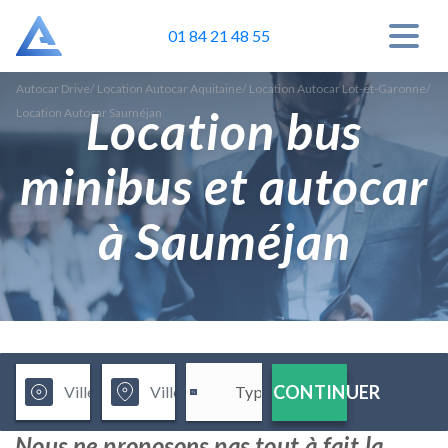
01 84 21 48 55
Autocar Drive
/
Location Autocar Aquitaine
/
Location Autocar Lot-et-Garonne
/
Location bus
Location Autocar Sauméjan
minibus et autocar
à Sauméjan
CONTINUER
Nous ne proposons pas tout à fait la