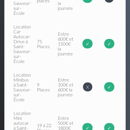
places
Sauveur-
la
sur-
journée
École
Location
Car
Entre
Autocar-
600€ et
Drive à
75
1500€
✓
✓
Saint-
Places
la
Sauveur-
journée
sur-
École
Location
Minibus
Entre
à Saint-
9
100€ et
X
✓
Sauveur-
Places
600€ la
sur-
journée
École
Location
Mini
Entre
autocar
500€ et
19 à 22
à Saint-
1800€
✓
✓