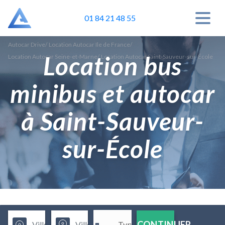
01 84 21 48 55
Autocar Drive
/
Location Autocar Ile de France
/
Location bus
Location Autocar Seine-et-Marne
/
Location Autocar Saint-Sauveur-sur-École
minibus et autocar
à Saint-Sauveur-
sur-École
CONTINUER