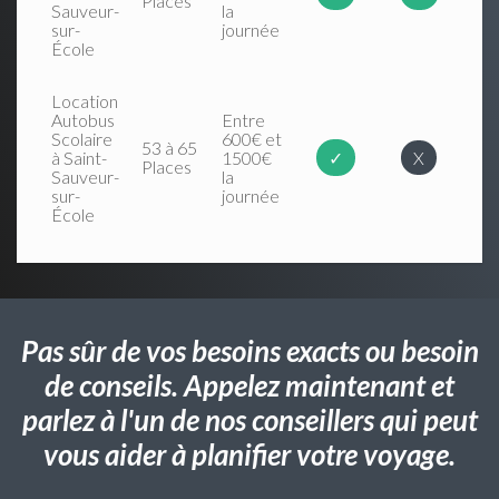
Places
Sauveur-
la
sur-
journée
École
Location
Autobus
Entre
Scolaire
600€ et
53 à 65
à Saint-
1500€
✓
X
Places
Sauveur-
la
sur-
journée
École
Pas sûr de vos besoins exacts ou besoin
de conseils. Appelez maintenant et
parlez à l'un de nos conseillers qui peut
vous aider à planifier votre voyage.