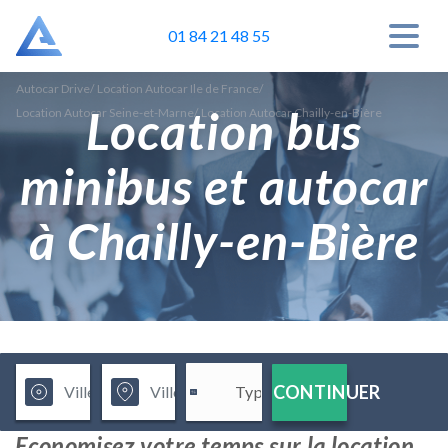
01 84 21 48 55
Autocar Drive
/
Location Autocar Ile de France
/
Location bus
Location Autocar Seine-et-Marne
/
Location Autocar Chailly-en-Bière
minibus et autocar
à Chailly-en-Bière
CONTINUER
Economisez votre temps sur la location