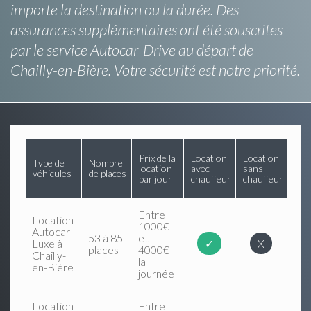
importe la destination ou la durée. Des
assurances supplémentaires ont été souscrites
par le service Autocar-Drive au départ de
Chailly-en-Bière. Votre sécurité est notre priorité.
Prix de la
Location
Location
Type de
Nombre
location
avec
sans
véhicules
de places
par jour
chauffeur
chauffeur
Entre
Location
1000€
Autocar
53 à 85
et
Luxe à
✓
X
places
4000€
Chailly-
la
en-Bière
journée
Location
Entre