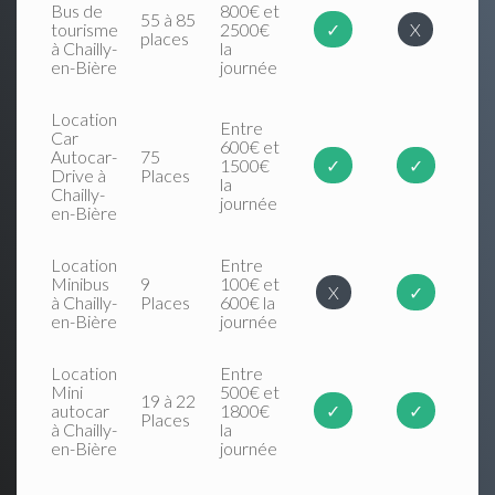
Bus de
800€ et
55 à 85
tourisme
2500€
✓
X
places
à Chailly-
la
en-Bière
journée
Location
Entre
Car
600€ et
Autocar-
75
1500€
✓
✓
Drive à
Places
la
Chailly-
journée
en-Bière
Location
Entre
Minibus
9
100€ et
X
✓
à Chailly-
Places
600€ la
en-Bière
journée
Location
Entre
Mini
500€ et
19 à 22
autocar
1800€
✓
✓
Places
à Chailly-
la
en-Bière
journée