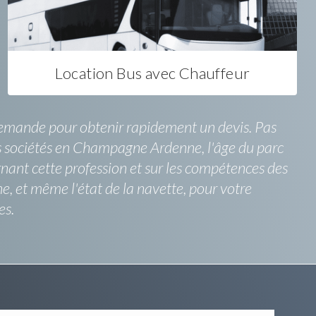
Location Bus avec Chauffeur
ne demande pour obtenir rapidement un devis. Pas
ntes sociétés en Champagne Ardenne, l'âge du parc
ernant cette profession et sur les compétences des
 et même l'état de la navette, pour votre
es.