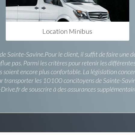
Location Minibus
 de Sainte-Savine.Pour le client, il suffit de faire u
nflue pas. Parmi les critères pour retenir les différe
ts soient encore plus confortable. La législation conc
transporter les 10100 concitoyens de Sainte-Savine,
-Drive.fr de souscrire à des assurances supplémentair