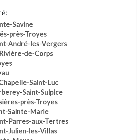
té:
inte-Savine
ës-près-Troyes
int-André-les-Vergers
 Rivière-de-Corps
oyes
vau
 Chapelle-Saint-Luc
rberey-Saint-Sulpice
sières-près-Troyes
nt-Sainte-Marie
int-Parres-aux-Tertres
nt-Julien-les-Villas