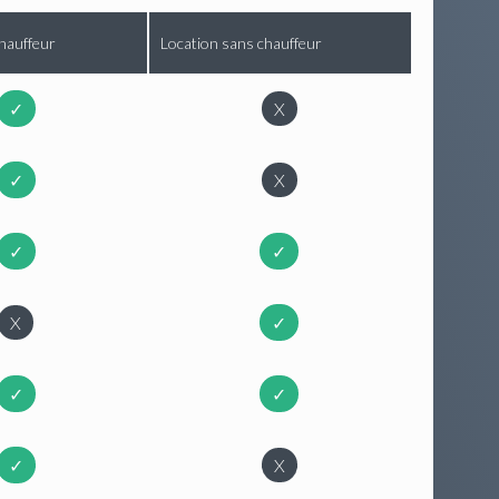
hauffeur
Location sans chauffeur
✓
X
✓
X
✓
✓
X
✓
✓
✓
✓
X