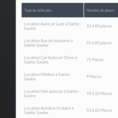
Type de véhicules
Nombre de places
Location Autocar Luxe à Sainte-
53 à 85 places
Savine
Location Bus de tourisme à
55 à 85 places
Sainte-Savine
Location Car Autocar-Drive à
75 Places
Sainte-Savine
Location Minibus à Sainte-
9 Places
Savine
Location Mini autocar à Sainte-
19 à 22 Places
Savine
Location Autobus Scolaire à
53 à 65 Places
Sainte-Savine