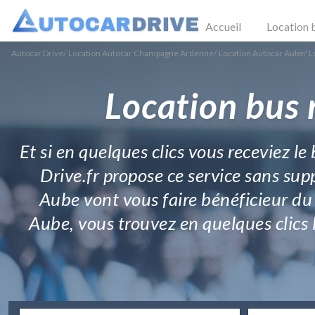
Accueil
Location 
Autocar Drive
/
Location Autocar Champagne Ardenne
/
Location Autocar Aube
/
L
Location bus 
Et si en quelques clics vous receviez l
Drive.fr propose ce service sans sup
Aube vont vous faire bénéficieur du
Aube, vous trouvez en quelques clics l