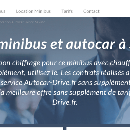
bus
Location Minibus
Tarifs
Contact
ocation Autocar Sainte-Savine
minibus et autocar à
e bon chiffrage pour ce minibus avec chauf
plément, utilisez le. Les contrats réalisé
 service Autocar-Drive.fr sans supplément
a meilleure offre sans supplément de tari
Drive.fr.