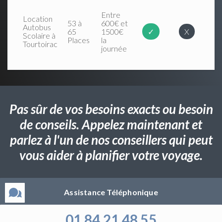
Entre
Location
53 à
600€ et
Autobus
65
1500€
✓
X
Scolaire à
Places
la
Tourtoirac
journée
Pas sûr de vos besoins exacts ou besoin
de conseils. Appelez maintenant et
parlez à l'un de nos conseillers qui peut
vous aider à planifier votre voyage.
Assistance Téléphonique
01 84 21 48 55