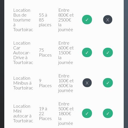
Location
Entre
Bus de
55 à
800€ et
tourisme
85
2500€
✓
X
à
places
la
Tourtoirac
journée
Location
Entre
Car
600€ et
75
Autocar-
1500€
✓
✓
Places
Drive à
la
Tourtoirac
journée
Entre
Location
9
100€ et
Minibus à
X
✓
Places
600€ la
Tourtoirac
journée
Entre
Location
19 à
500€ et
Mini
22
1800€
✓
✓
autocar à
Places
la
Tourtoirac
journée