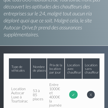
découvert les aptitudes des chauffeurs des
entreprises sur le 24, malgré tout aucun n’a
déploré quoi que ce soit. Malgré cela, le site
Autocar-Drive.fr prend des assurances
supplémentaires.
Prix de la
Location
Location
Type de
Nombre
location
avec
sans
véhicules
de places
par jour
chauffeur
chauffeur
Entre
Location
1000€
53 à
Autocar
et
85
✓
X
Luxe à
4000€
places
Tourtoirac
la
journée