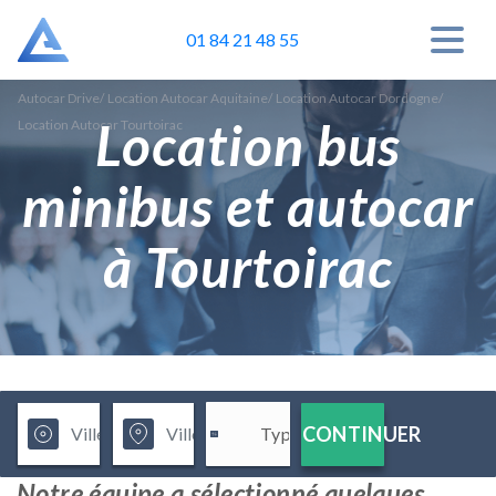
01 84 21 48 55
Autocar Drive
/
Location Autocar Aquitaine
/
Location Autocar Dordogne
/
Location bus
Location Autocar Tourtoirac
minibus et autocar
à Tourtoirac
CONTINUER
Notre équipe a sélectionné quelques