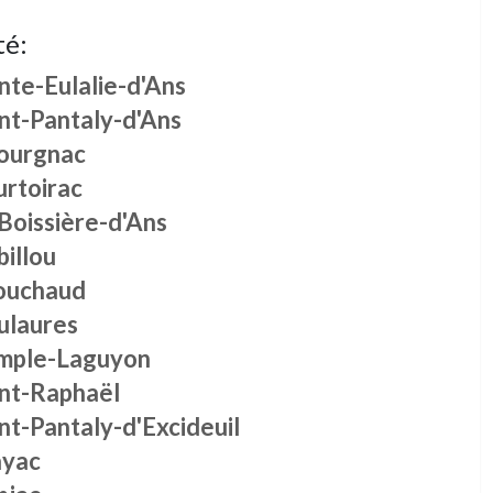
té:
nte-Eulalie-d'Ans
nt-Pantaly-d'Ans
ourgnac
urtoirac
Boissière-d'Ans
illou
ouchaud
ulaures
mple-Laguyon
int-Raphaël
nt-Pantaly-d'Excideuil
yac