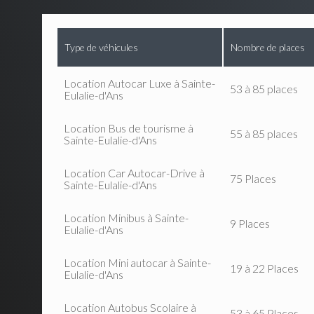
Type de véhicules
Nombre de places
Location Autocar Luxe à Sainte-
53 à 85 places
Eulalie-d'Ans
Location Bus de tourisme à
55 à 85 places
Sainte-Eulalie-d'Ans
Location Car Autocar-Drive à
75 Places
Sainte-Eulalie-d'Ans
Location Minibus à Sainte-
9 Places
Eulalie-d'Ans
Location Mini autocar à Sainte-
19 à 22 Places
Eulalie-d'Ans
Location Autobus Scolaire à
53 à 65 Places