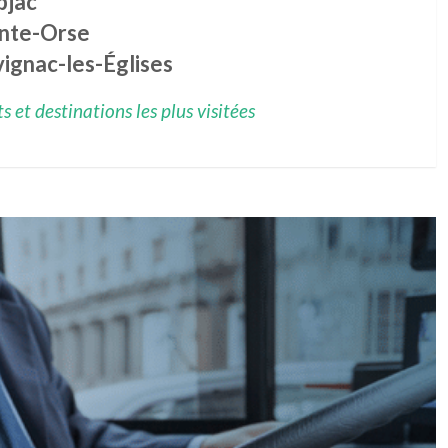
bjac
inte-Orse
ignac-les-Églises
 et destinations les plus visitées