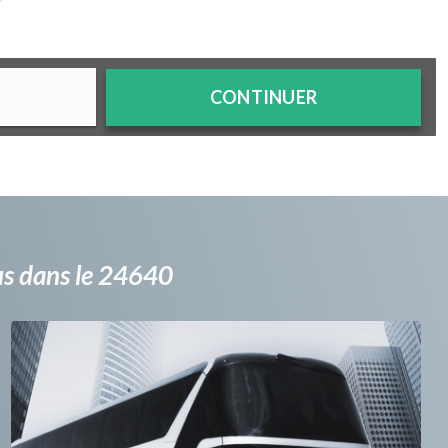
?
CONTINUER
bus dans le 24640