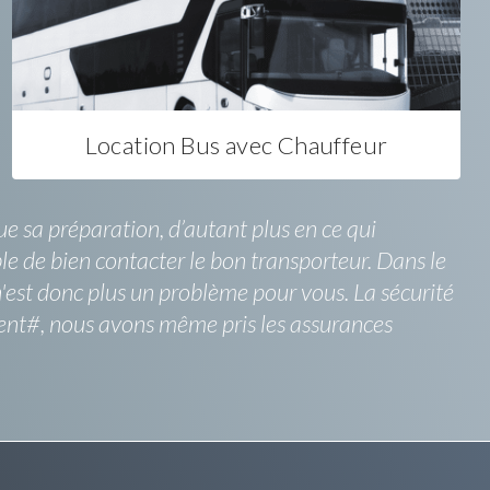
Location Bus avec Chauffeur
 sa préparation, d’autant plus en ce qui
le de bien contacter le bon transporteur. Dans le
'est donc plus un problème pour vous. La sécurité
ent#, nous avons même pris les assurances