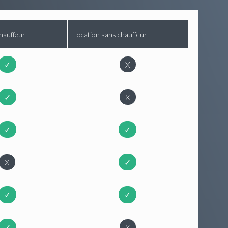
hauffeur
Location sans chauffeur
✓
X
✓
X
✓
✓
X
✓
✓
✓
✓
X