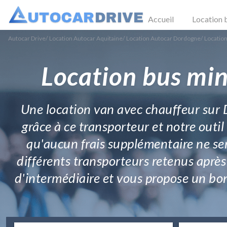
Accueil
Location 
Autocar Drive
/
Location Autocar Aquitaine
/
Location Autocar Dordogne
/
Location
Location bus min
Une location van avec chauffeur sur Do
grâce à ce transporteur et notre outil
qu'aucun frais supplémentaire ne se
différents transporteurs retenus après
d'intermédiaire et vous propose un bon