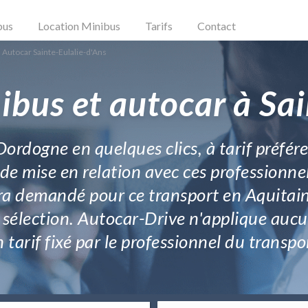
bus
Location Minibus
Tarifs
Contact
 Autocar Sainte-Eulalie-d'Ans
ibus et autocar à Sai
rdogne en quelques clics, à tarif préfére
 de mise en relation avec ces professionnels
ra demandé pour ce transport en Aquitain
 sélection. Autocar-Drive n'applique aucu
 tarif fixé par le professionnel du tran