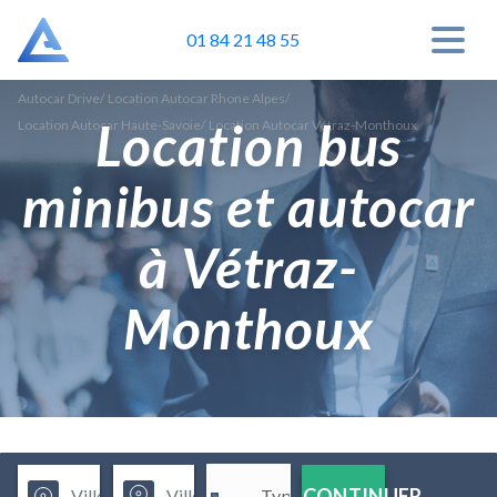
01 84 21 48 55
Autocar Drive
/
Location Autocar Rhone Alpes
/
Location bus
Location Autocar Haute-Savoie
/
Location Autocar Vétraz-Monthoux
minibus et autocar
à Vétraz-
Monthoux
CONTINUER