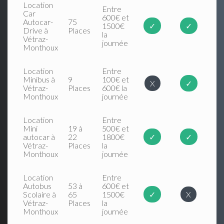
Location
Entre
Car
600€ et
Autocar-
75
1500€
✓
✓
Drive à
Places
la
Vétraz-
journée
Monthoux
Location
Entre
Minibus à
9
100€ et
X
✓
Vétraz-
Places
600€ la
Monthoux
journée
Location
Entre
Mini
19 à
500€ et
autocar à
22
1800€
✓
✓
Vétraz-
Places
la
Monthoux
journée
Location
Entre
Autobus
53 à
600€ et
Scolaire à
65
1500€
✓
X
Vétraz-
Places
la
Monthoux
journée