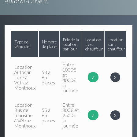
Autocar-Drive.fr.
Prix de la
Location
Location
Type de
Nombre
location
avec
sans
véhicules
de places
par jour
chauffeur
chauffeur
Entre
Location
1000€
Autocar
53 à
et
Luxe à
85
✓
X
4000€
Vétraz-
places
la
Monthoux
journée
Location
Entre
Bus de
55 à
800€ et
tourisme
85
2500€
✓
X
à Vétraz-
places
la
Monthoux
journée