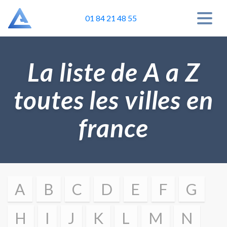
01 84 21 48 55
La liste de A a Z
toutes les villes en
france
A
B
C
D
E
F
G
H
I
J
K
L
M
N