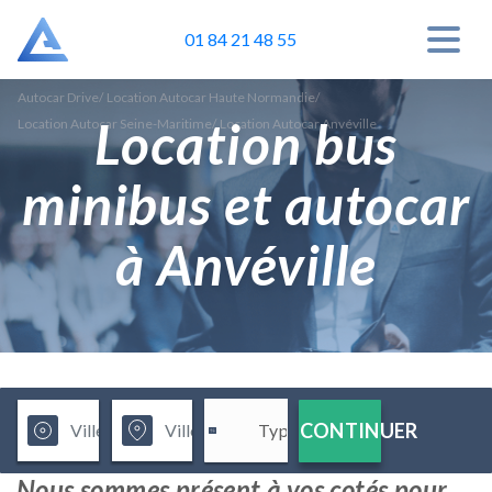
01 84 21 48 55
Autocar Drive
/
Location Autocar Haute Normandie
/
Location bus
Location Autocar Seine-Maritime
/
Location Autocar Anvéville
minibus et autocar
à Anvéville
CONTINUER
Nous sommes présent à vos cotés pour