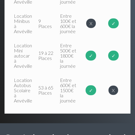
Anvéville
journée
Location
Entre
Minibus
9
100€ et
X
✓
à
Places
600€ la
Anvéville
journée
Location
Entre
Mini
500€ et
19 à 22
autocar
1800€
✓
✓
Places
à
la
Anvéville
journée
Location
Entre
Autobus
600€ et
53 à 65
Scolaire
1500€
✓
X
Places
à
la
Anvéville
journée