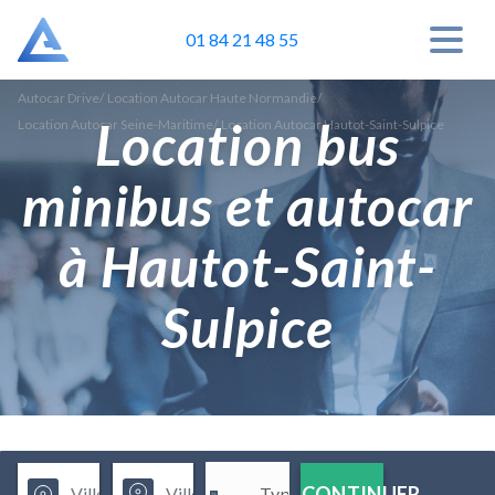
01 84 21 48 55
Autocar Drive
/
Location Autocar Haute Normandie
/
Location bus
Location Autocar Seine-Maritime
/
Location Autocar Hautot-Saint-Sulpice
minibus et autocar
à Hautot-Saint-
Sulpice
CONTINUER