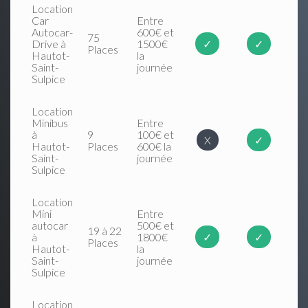
Location
Car
Entre
Autocar-
600€ et
75
Drive à
1500€
✓
✓
Places
Hautot-
la
Saint-
journée
Sulpice
Location
Minibus
Entre
à
9
100€ et
X
✓
Hautot-
Places
600€ la
Saint-
journée
Sulpice
Location
Mini
Entre
autocar
500€ et
19 à 22
à
1800€
✓
✓
Places
Hautot-
la
Saint-
journée
Sulpice
Location