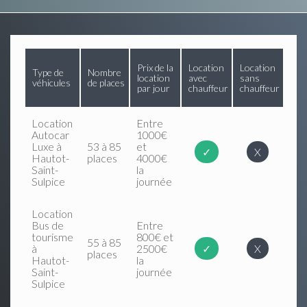
Prix de la
Location
Location
Type de
Nombre
location
avec
sans
véhicules
de places
par jour
chauffeur
chauffeur
Location
Entre
Autocar
1000€
Luxe à
53 à 85
et
✓
X
Hautot-
places
4000€
Saint-
la
Sulpice
journée
Location
Bus de
Entre
tourisme
800€ et
55 à 85
à
2500€
✓
X
places
Hautot-
la
Saint-
journée
Sulpice