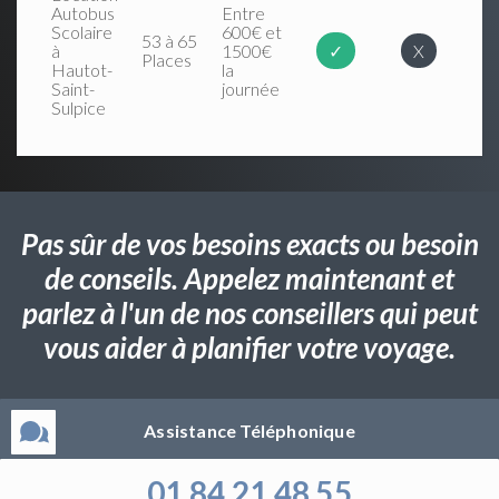
Autobus
Entre
Scolaire
600€ et
53 à 65
à
1500€
✓
X
Places
Hautot-
la
Saint-
journée
Sulpice
Pas sûr de vos besoins exacts ou besoin
de conseils. Appelez maintenant et
parlez à l'un de nos conseillers qui peut
vous aider à planifier votre voyage.
Assistance Téléphonique
01 84 21 48 55