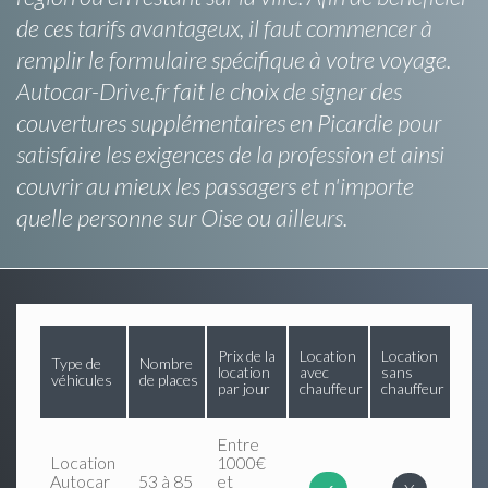
de ces tarifs avantageux, il faut commencer à
remplir le formulaire spécifique à votre voyage.
Autocar-Drive.fr fait le choix de signer des
couvertures supplémentaires en Picardie pour
satisfaire les exigences de la profession et ainsi
couvrir au mieux les passagers et n'importe
quelle personne sur Oise ou ailleurs.
Prix de la
Location
Location
Type de
Nombre
location
avec
sans
véhicules
de places
par jour
chauffeur
chauffeur
Entre
Location
1000€
Autocar
53 à 85
et