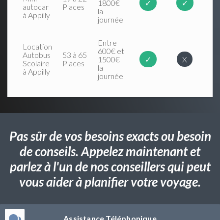
1800€
✓
✓
autocar
Places
la
à Appilly
journée
Entre
Location
600€ et
Autobus
53 à 65
1500€
✓
X
Scolaire
Places
la
à Appilly
journée
Pas sûr de vos besoins exacts ou besoin
de conseils. Appelez maintenant et
parlez à l'un de nos conseillers qui peut
vous aider à planifier votre voyage.
Assistance Téléphonique