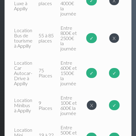
✓
X
Luxe à
places
4000€
Appilly
la
journée
Entre
Location
800€ et
Bus de
55 à 85
2500€
✓
X
tourisme
places
la
à Appilly
journée
Location
Entre
Car
600€ et
75
Autocar-
1500€
✓
✓
Places
Drive à
la
Appilly
journée
Entre
Location
9
100€ et
Minibus
X
✓
Places
600€ la
à Appilly
journée
Entre
Location
500€ et
Mini
19 à 22