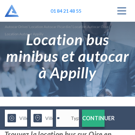
01 84 21 48 55
Autocar Drive
/
Location Autocar Picardie
/
Location Autocar Oise
/
Location bus
Location Autocar Appilly
minibus et autocar
à Appilly
CONTINUER
Trouvez la location bus sur Oise en