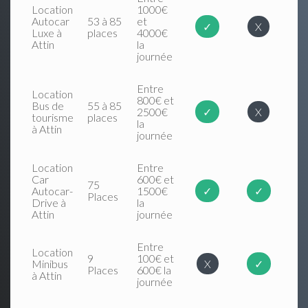
Location
1000€
Autocar
53 à 85
et
✓
X
Luxe à
places
4000€
Attin
la
journée
Entre
Location
800€ et
Bus de
55 à 85
2500€
✓
X
tourisme
places
la
à Attin
journée
Location
Entre
Car
600€ et
75
Autocar-
1500€
✓
✓
Places
Drive à
la
Attin
journée
Entre
Location
9
100€ et
Minibus
X
✓
Places
600€ la
à Attin
journée