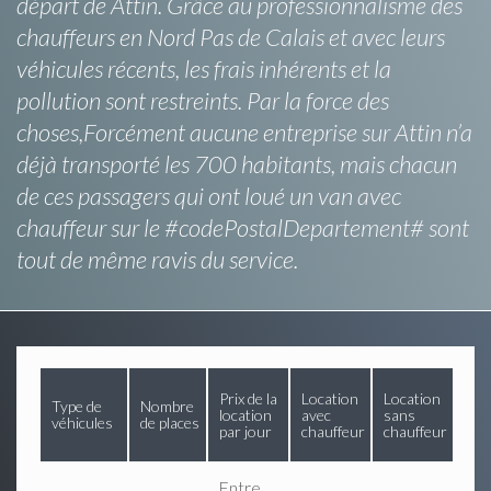
départ de Attin. Grâce au professionnalisme des
chauffeurs en Nord Pas de Calais et avec leurs
véhicules récents, les frais inhérents et la
pollution sont restreints. Par la force des
choses,Forcément aucune entreprise sur Attin n’a
déjà transporté les 700 habitants, mais chacun
de ces passagers qui ont loué un van avec
chauffeur sur le #codePostalDepartement# sont
tout de même ravis du service.
Prix de la
Location
Location
Type de
Nombre
location
avec
sans
véhicules
de places
par jour
chauffeur
chauffeur
Entre