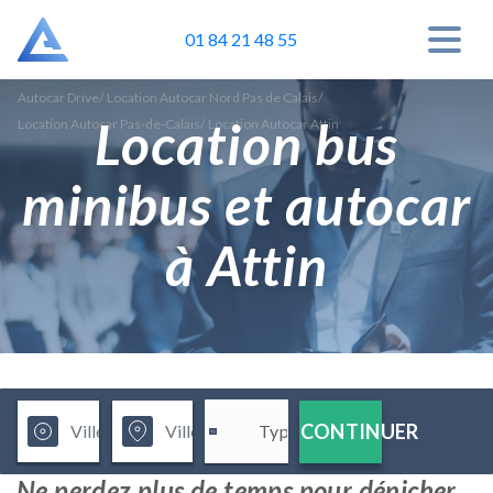
01 84 21 48 55
Autocar Drive
/
Location Autocar Nord Pas de Calais
/
Location bus
Location Autocar Pas-de-Calais
/
Location Autocar Attin
minibus et autocar
à Attin
CONTINUER
Ne perdez plus de temps pour dénicher