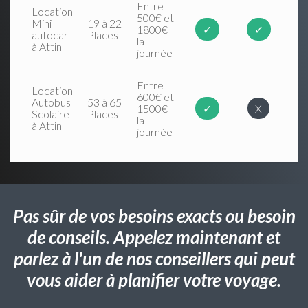
Entre
Location
500€ et
Mini
19 à 22
1800€
✓
✓
autocar
Places
la
à Attin
journée
Entre
Location
600€ et
Autobus
53 à 65
1500€
✓
X
Scolaire
Places
la
à Attin
journée
Pas sûr de vos besoins exacts ou besoin
de conseils. Appelez maintenant et
parlez à l'un de nos conseillers qui peut
vous aider à planifier votre voyage.