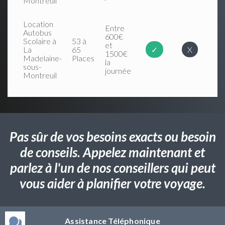
Montreuil
Location
Entre
Autobus
600€
Scolaire à
53 à
et
La
65
✓
X
1500€
Madelaine-
Places
la
sous-
journée
Montreuil
Pas sûr de vos besoins exacts ou besoin
de conseils. Appelez maintenant et
parlez à l'un de nos conseillers qui peut
vous aider à planifier votre voyage.
Assistance Téléphonique