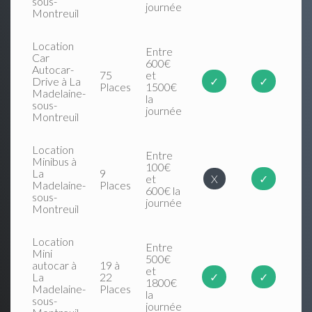
sous-
journée
Montreuil
Location
Entre
Car
600€
Autocar-
75
et
Drive à La
✓
✓
Places
1500€
Madelaine-
la
sous-
journée
Montreuil
Location
Entre
Minibus à
100€
La
9
et
X
✓
Madelaine-
Places
600€ la
sous-
journée
Montreuil
Location
Entre
Mini
500€
autocar à
19 à
et
La
22
✓
✓
1800€
Madelaine-
Places
la
sous-
journée