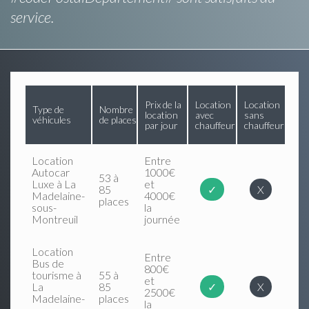
service.
Prix de la
Location
Location
Type de
Nombre
location
avec
sans
véhicules
de places
par jour
chauffeur
chauffeur
Location
Entre
Autocar
1000€
53 à
Luxe à La
et
85
✓
X
Madelaine-
4000€
places
sous-
la
Montreuil
journée
Location
Entre
Bus de
800€
tourisme à
55 à
et
La
85
✓
X
2500€
Madelaine-
places
la