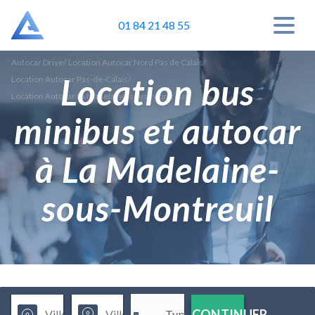
01 84 21 48 55
Autocar Drive
/
Location Autocar Nord Pas de Calais
/
Location bus
Location Autocar Pas-de-Calais
/
Location Autocar La Madelaine-sous-Montreuil
minibus et autocar
à La Madelaine-
sous-Montreuil
CONTINUER