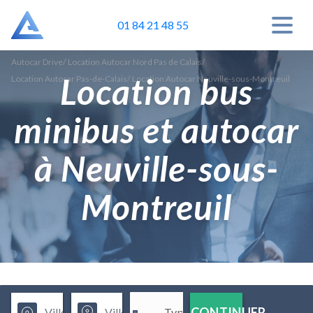
01 84 21 48 55
Autocar Drive
/
Location Autocar Nord Pas de Calais
/
Location bus
Location Autocar Pas-de-Calais
/
Location Autocar Neuville-sous-Montreuil
minibus et autocar
à Neuville-sous-
Montreuil
CONTINUER