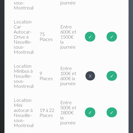
sous-
journée
Montreuil
Location
Car
Entre
Autocar-
600€ et
75
Drive à
1500€
✓
✓
Places
Neuville-
la
sous-
journée
Montreuil
Location
Entre
Minibus à
9
100€ et
Neuville-
X
✓
Places
600€ la
sous-
journée
Montreuil
Location
Entre
Mini
500€ et
autocar à
19 à 22
1800€
✓
✓
Neuville-
Places
la
sous-
journée
Montreuil