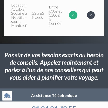
Location
Entre
Autobus
600€ et
Scolaire à
53 à 65
1500€
✓
X
Neuville-
Places
la
sous-
journée
Montreuil
Pas sûr de vos besoins exacts ou besoin
de conseils. Appelez maintenant et
parlez à l'un de nos conseillers qui peut
vous aider à planifier votre voyage.
Assistance Téléphonique