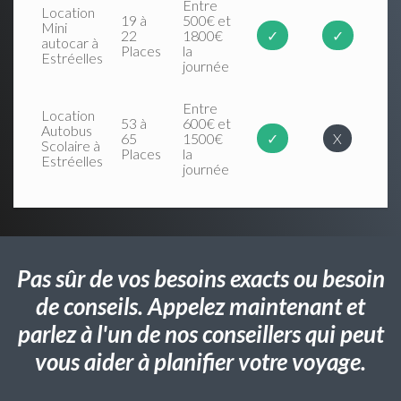
Entre
Location
19 à
500€ et
Mini
22
1800€
✓
✓
autocar à
Places
la
Estréelles
journée
Entre
Location
53 à
600€ et
Autobus
65
1500€
✓
X
Scolaire à
Places
la
Estréelles
journée
Pas sûr de vos besoins exacts ou besoin
de conseils. Appelez maintenant et
parlez à l'un de nos conseillers qui peut
vous aider à planifier votre voyage.