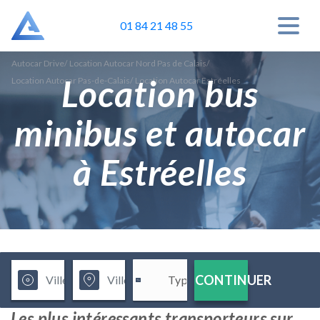
01 84 21 48 55
Autocar Drive
/
Location Autocar Nord Pas de Calais
/
Location bus
Location Autocar Pas-de-Calais
/
Location Autocar Estréelles
minibus et autocar
à Estréelles
CONTINUER
Les plus intéressants transporteurs sur