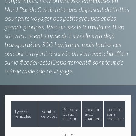
confortables. Les nombreuses entreprises en
Nord Pas de Calais retenues disposent de flottes
pour faire voyager des petits groupes et des
grands groupes. Remplissez le formulaire. Bien
sûr aucune entreprise de Estréelles n’a déjà
transporté les 300 habitants, mais toutes ces
personnes ayant réservée un van avec chauffeur
sur le #codePostalDepartement# sont tout de
même ravies de ce voyage.
Prix de la
Location
Location
Type de
Nombre
location
avec
sans
véhicules
de places
par jour
chauffeur
chauffeur
Entre