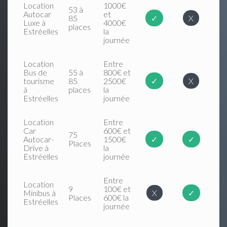
Location
1000€
53 à
Autocar
et
85
✓
X
Luxe à
4000€
places
Estréelles
la
journée
Location
Entre
Bus de
55 à
800€ et
tourisme
85
2500€
✓
X
à
places
la
Estréelles
journée
Location
Entre
Car
600€ et
75
Autocar-
1500€
✓
✓
Places
Drive à
la
Estréelles
journée
Entre
Location
9
100€ et
Minibus à
X
✓
Places
600€ la
Estréelles
journée