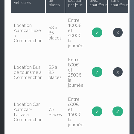
de
location
avec
sans
véhicules
places
par jour
chauffeur
chauffeur
Entre
Location
1000€
53 à
Autocar Luxe
et
85
✓
X
à
4000€
places
Commenchon
la
journée
Entre
800€
Location Bus
55 à
et
de tourisme à
85
✓
X
2500€
Commenchon
places
la
journée
Entre
Location Car
600€
Autocar-
75
et
✓
✓
Drive à
Places
1500€
Commenchon
la
journée