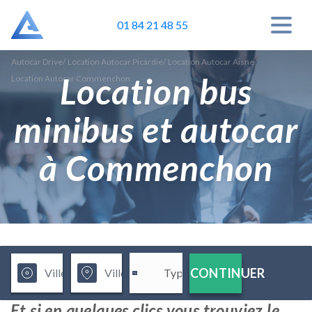
01 84 21 48 55
Autocar Drive
/
Location Autocar Picardie
/
Location Autocar Aisne
/
Location bus
Location Autocar Commenchon
minibus et autocar
à Commenchon
CONTINUER
Et si en quelques clics vous trouviez le