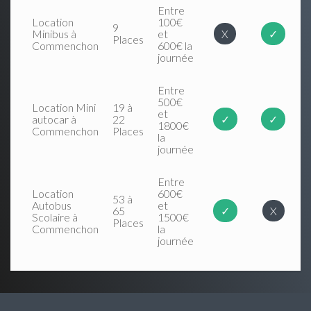
Entre
Location
100€
9
Minibus à
et
X
✓
Places
Commenchon
600€ la
journée
Entre
500€
Location Mini
19 à
et
autocar à
22
✓
✓
1800€
Commenchon
Places
la
journée
Entre
Location
600€
53 à
Autobus
et
65
✓
X
Scolaire à
1500€
Places
Commenchon
la
journée