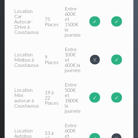
Entre
Location
600€
Car
75
et
Autocar-
✓
✓
Places
1500€
Drive à
la
Coustaussa
journée
Entre
Location
100€
9
Minibus à
et
X
✓
Places
Coustaussa
600€ la
journée
Entre
Location
500€
19 à
Mini
et
22
✓
✓
autocar à
1800€
Places
Coustaussa
la
journée
Entre
Location
600€
53 à
Autobus
et