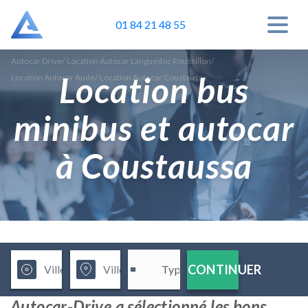
01 84 21 48 55
Autocar Drive
/
Location Autocar Languedoc Roussillon
/
Location bus
Location Autocar Aude
/
Location Autocar Coustaussa
minibus et autocar
à Coustaussa
CONTINUER
Autocar-Drive a sélectionné les bons