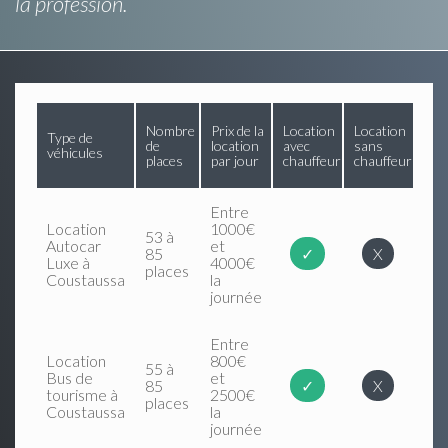
la profession.
Nombre
Prix de la
Location
Location
Type de
de
location
avec
sans
véhicules
places
par jour
chauffeur
chauffeur
Entre
Location
1000€
53 à
Autocar
et
85
✓
X
Luxe à
4000€
places
Coustaussa
la
journée
Entre
Location
800€
55 à
Bus de
et
85
✓
X
tourisme à
2500€
places
Coustaussa
la
journée