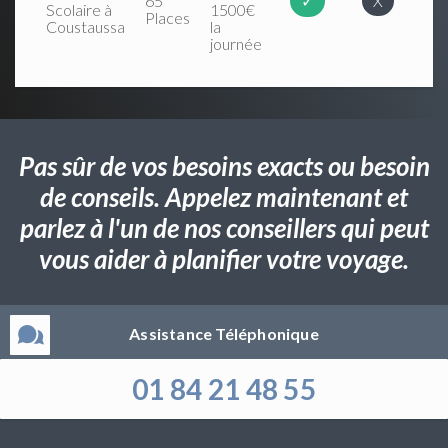
65
✓
X
Scolaire à
1500€
Places
Coustaussa
la
journée
Pas sûr de vos besoins exacts ou besoin
de conseils. Appelez maintenant et
parlez à l'un de nos conseillers qui peut
vous aider à planifier votre voyage.
Assistance Téléphonique
01 84 21 48 55