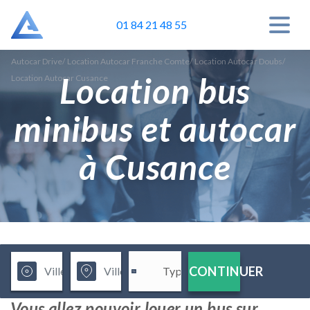
01 84 21 48 55
Autocar Drive
/
Location Autocar Franche Comte
/
Location Autocar Doubs
/
Location bus
Location Autocar Cusance
minibus et autocar
à Cusance
CONTINUER
Vous allez pouvoir louer un bus sur