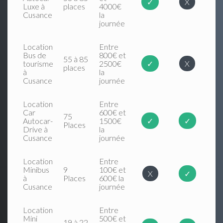
✓
X
Luxe à
places
4000€
Cusance
la
journée
Location
Entre
Bus de
800€ et
55 à 85
tourisme
2500€
✓
X
places
à
la
Cusance
journée
Location
Entre
Car
600€ et
75
Autocar-
1500€
✓
✓
Places
Drive à
la
Cusance
journée
Location
Entre
Minibus
9
100€ et
X
✓
à
Places
600€ la
Cusance
journée
Location
Entre
Mini
500€ et
19 à 22