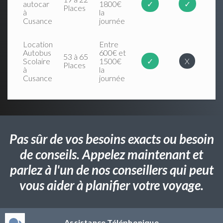
autocar
1800€
✓
✓
Places
à
la
Cusance
journée
Location
Entre
Autobus
600€ et
53 à 65
Scolaire
1500€
✓
X
Places
à
la
Cusance
journée
Pas sûr de vos besoins exacts ou besoin
de conseils. Appelez maintenant et
parlez à l'un de nos conseillers qui peut
vous aider à planifier votre voyage.
Assistance Téléphonique