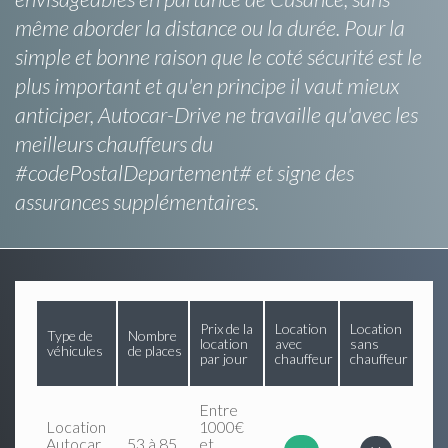
même aborder la distance ou la durée. Pour la
simple et bonne raison que le coté sécurité est le
plus important et qu'en principe il vaut mieux
anticiper, Autocar-Drive ne travaille qu'avec les
meilleurs chauffeurs du
#codePostalDepartement# et signe des
assurances supplémentaires.
Prix de la
Location
Location
Type de
Nombre
location
avec
sans
véhicules
de places
par jour
chauffeur
chauffeur
Entre
Location
1000€
Autocar
53 à 85
et