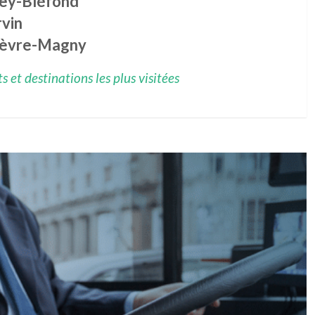
ley-Bléfond
rvin
èvre-Magny
 et destinations les plus visitées