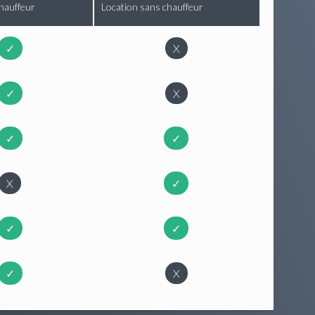
hauffeur
Location sans chauffeur
✓
X
✓
X
✓
✓
X
✓
✓
✓
✓
X