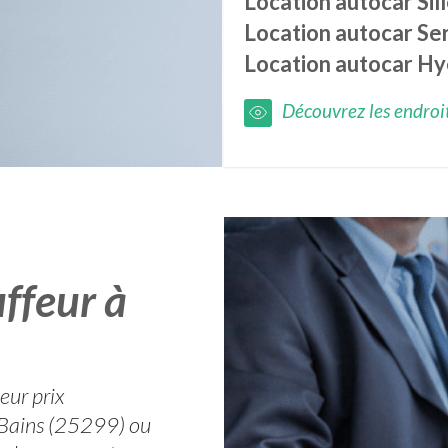
Location autocar
Sil
Location autocar
Se
Location autocar
Hy
Découvrez les endroits
ffeur à
eur prix
es-Bains (25299) ou