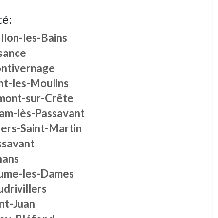
té:
llon-les-Bains
sance
ntivernage
nt-les-Moulins
mont-sur-Crête
am-lès-Passavant
lers-Saint-Martin
ssavant
nans
ume-les-Dames
drivillers
nt-Juan