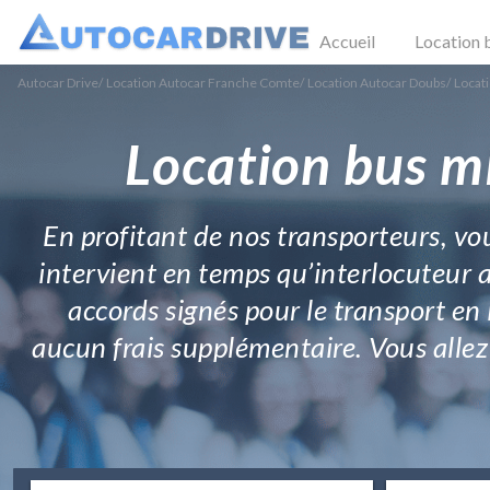
Accueil
Location 
Autocar Drive
/
Location Autocar Franche Comte
/
Location Autocar Doubs
/
Locati
Location bus mi
En profitant de nos transporteurs, vo
intervient en temps qu’interlocuteur av
accords signés pour le transport en
aucun frais supplémentaire. Vous alle