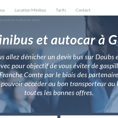
bus
Location Minibus
Tarifs
Contact
on Autocar Guillon-les-Bains
nibus et autocar à G
us allez dénicher un devis bus sur Doubs
ec pour objectif de vous éviter de gaspille
 Franche Comte par le biais des partenaire
z pouvoir accéder au bon transporteur au 
toutes les bonnes offres.