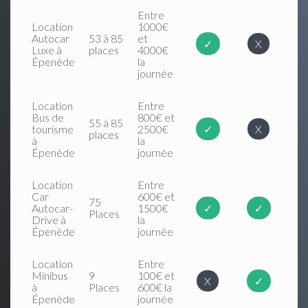
Entre
Location
1000€
Autocar
53 à 85
et
✓
X
Luxe à
places
4000€
Épenède
la
journée
Location
Entre
Bus de
800€ et
55 à 85
tourisme
2500€
✓
X
places
à
la
Épenède
journée
Location
Entre
Car
600€ et
75
Autocar-
1500€
✓
✓
Places
Drive à
la
Épenède
journée
Location
Entre
Minibus
9
100€ et
X
✓
à
Places
600€ la
Épenède
journée