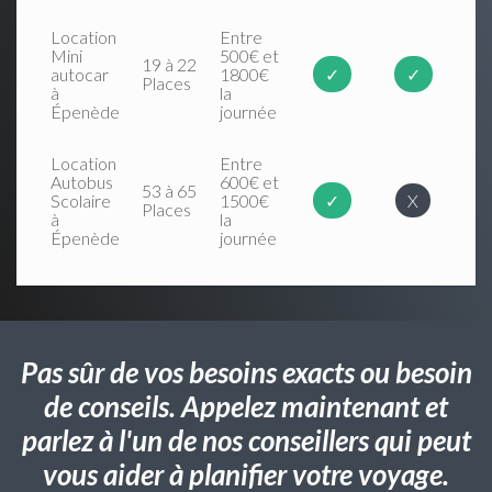
Location
Entre
Mini
500€ et
19 à 22
autocar
1800€
✓
✓
Places
à
la
Épenède
journée
Location
Entre
Autobus
600€ et
53 à 65
Scolaire
1500€
✓
X
Places
à
la
Épenède
journée
Pas sûr de vos besoins exacts ou besoin
de conseils. Appelez maintenant et
parlez à l'un de nos conseillers qui peut
vous aider à planifier votre voyage.