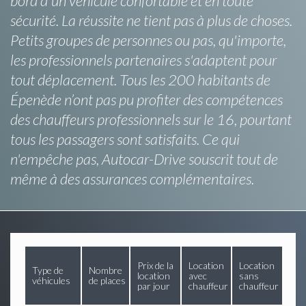
bord d'un véhicule confortable et en toute
sécurité. La réussite ne tient pas à plus de choses.
Petits groupes de personnes ou pas, qu'importe,
les professionnels partenaires s'adaptent pour
tout déplacement. Tous les 200 habitants de
Épenède n’ont pas pu profiter des compétences
des chauffeurs professionnels sur le 16, pourtant
tous les passagers sont satisfaits. Ce qui
n'empêche pas, Autocar-Drive souscrit tout de
même à des assurances complémentaires.
Prix de la
Location
Location
Type de
Nombre
location
avec
sans
véhicules
de places
par jour
chauffeur
chauffeur