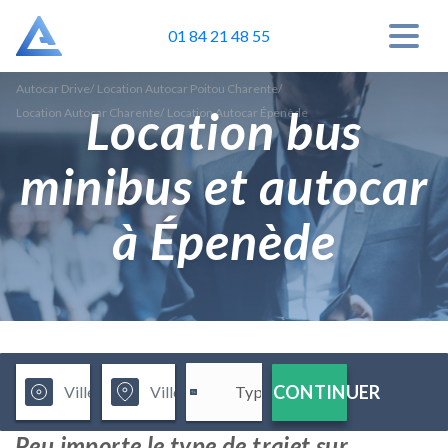
01 84 21 48 55
Autocar Drive
/
Location Autocar Poitou Charente
/
Location bus
Location Autocar Charente
/
Location Autocar Épenède
minibus et autocar
à Épenède
CONTINUER
Peu importe le type de trajet sur