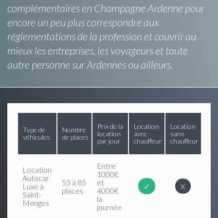
complémentaires en Champagne Ardenne pour
encore un peu plus correspondre aux
réglementations de la profession et couvrir au
mieux les entreprises, les voyageurs et toute
autre personne sur Ardennes ou ailleurs.
Prix de la
Location
Location
Type de
Nombre
location
avec
sans
véhicules
de places
par jour
chauffeur
chauffeur
Entre
Location
1000€
Autocar
53 à 85
et
Luxe à
✓
X
places
4000€
Saint-
la
Menges
journée