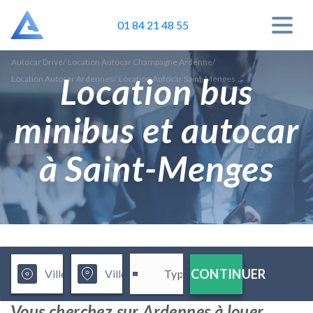
01 84 21 48 55
Autocar Drive
/
Location Autocar Champagne Ardenne
/
Location bus
Location Autocar Ardennes
/
Location Autocar Saint-Menges
minibus et autocar
à Saint-Menges
CONTINUER
Vous cherchez sur Ardennes à louer