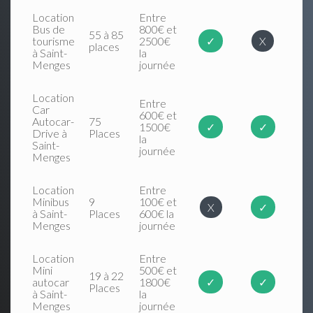
Location
Entre
Bus de
800€ et
55 à 85
tourisme
2500€
✓
X
places
à Saint-
la
Menges
journée
Location
Entre
Car
600€ et
Autocar-
75
1500€
✓
✓
Drive à
Places
la
Saint-
journée
Menges
Location
Entre
Minibus
9
100€ et
X
✓
à Saint-
Places
600€ la
Menges
journée
Location
Entre
Mini
500€ et
19 à 22
autocar
1800€
✓
✓
Places
à Saint-
la
Menges
journée