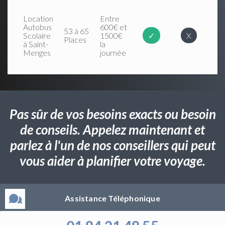
Location
Entre
Autobus
600€ et
53 à 65
Scolaire
1500€
✓
X
Places
à Saint-
la
Menges
journée
Pas sûr de vos besoins exacts ou besoin
de conseils. Appelez maintenant et
parlez à l'un de nos conseillers qui peut
vous aider à planifier votre voyage.
Assistance Téléphonique