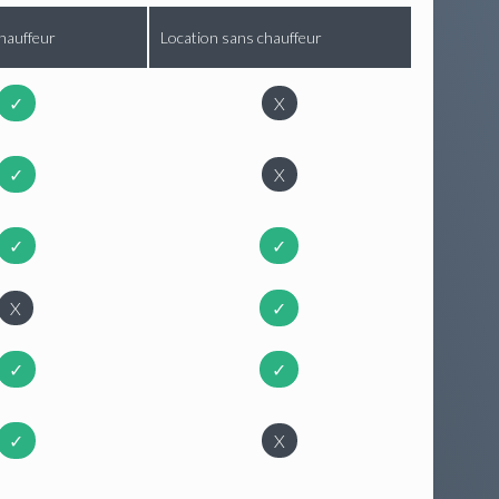
hauffeur
Location sans chauffeur
✓
X
✓
X
✓
✓
X
✓
✓
✓
✓
X