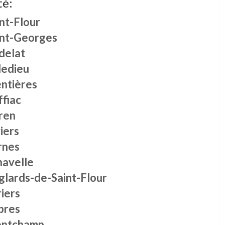
té:
nt-Flour
int-Georges
delat
ledieu
ntières
ffiac
ren
iers
rnes
navelle
glards-de-Saint-Flour
iers
bres
ntchamp