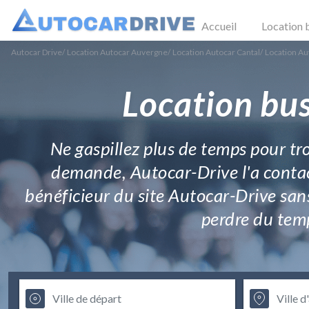
Accueil
Location 
Autocar Drive
/
Location Autocar Auvergne
/
Location Autocar Cantal
/
Location Au
Location bus
Ne gaspillez plus de temps pour tro
demande, Autocar-Drive l'a contact
bénéficieur du site Autocar-Drive san
perdre du temp