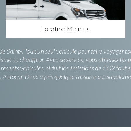
Location Minibus
 Saint-Flour.Un seul véhicule pour faire voyager tout
sme du chauffeur. Avec ce service, vous obtenez les pl
 récents véhicules, réduit les émissions de CO2 tout e
n, Autocar-Drive a pris quelques assurances suppléme