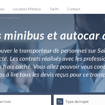
bus
Location Minibus
Tarifs
Contact
tocar Saint-Flour
 minibus et autocar 
uver le transporteur de personnes sur Sai
é. Les contrats réalisés avec les profess
s frais caché. Vous allez pouvoir vous con
s à lire tous les devis reçus pour ce trans