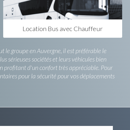
Location Bus avec Chauffeur
 le groupe en Auvergne, il est préférable le
us sérieuses sociétés et leurs véhicules bien
n profitant d'un confort très appréciable. Pour
ntaires pour la sécurité pour vos déplacements